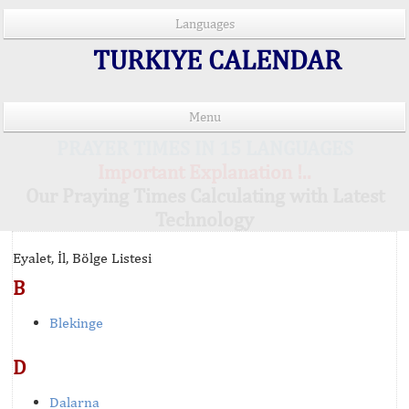
Languages
TURKIYE CALENDAR
Menu
PRAYER TIMES IN 15 LANGUAGES
Important Explanation !..
Our Praying Times Calculating with Latest
Technology
Eyalet, İl, Bölge Listesi
B
Blekinge
D
Dalarna