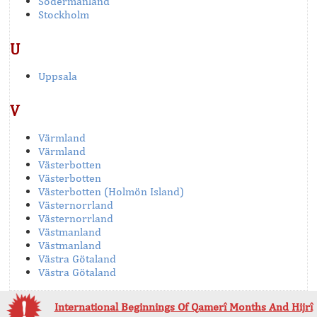
Södermanland
Stockholm
U
Uppsala
V
Värmland
Värmland
Västerbotten
Västerbotten
Västerbotten (Holmön Island)
Västernorrland
Västernorrland
Västmanland
Västmanland
Västra Götaland
Västra Götaland
International Beginnings Of Qamerî Months And Hijrî