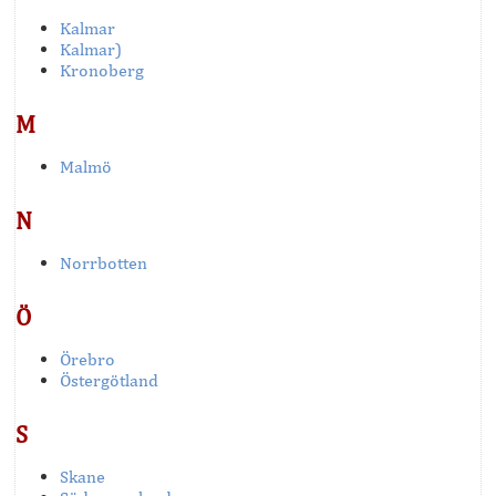
Kalmar
Kalmar)
Kronoberg
M
Malmö
N
Norrbotten
Ö
Örebro
Östergötland
S
Skane