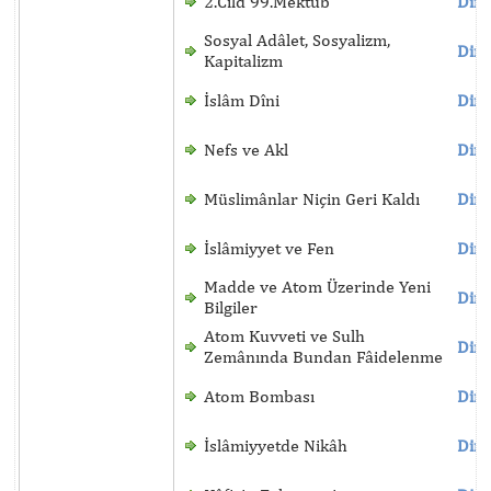
2.Cild 99.Mektûb
Dinl
Sosyal Adâlet, Sosyalizm,
Dinl
Kapitalizm
İslâm Dîni
Dinl
Nefs ve Akl
Dinl
Müslimânlar Niçin Geri Kaldı
Dinl
İslâmiyyet ve Fen
Dinl
Madde ve Atom Üzerinde Yeni
Dinl
Bilgiler
Atom Kuvveti ve Sulh
Dinl
Zemânında Bundan Fâidelenme
Atom Bombası
Dinl
İslâmiyyetde Nikâh
Dinl