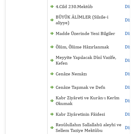
4.Cild 230.Mektûb
Dinl
BÜYÜK ÂLİMLER (Silsile-i
Dinl
aliyye)
Madde Üzerinde Yeni Bilgiler
Dinl
Ölüm, Ölüme Hâzırlanmak
Dinl
Meyyite Yapılacak Dînî Vazîfe,
Dinl
Kefen
Cenâze Nemâzı
Dinl
Cenâze Taşımak ve Defn
Dinl
Kabr Ziyâreti ve Kurân-ı Kerîm
Dinl
Okumak
Kabr Ziyâretinin Fâidesi
Dinl
Resûlullahın Sallallahü aleyhi ve
Dinl
Sellem Taziye Mektûbu