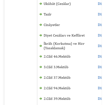
Ukûbât (Cezâlar)
Dinl
Tazîr
Dinl
Cinâyetler
Dinl
Diyet Cezâları ve Keffâret
Dinl
İkrâh (Korkutma) ve Hicr
Dinl
(Yasaklamak)
2.Cild 46.Mektûb
Dinl
3.Cild 3.Mektûb
Dinl
2.Cild 37.Mektûb
Dinl
2.Cild 94.Mektûb
Dinl
2.Cild 39.Mektûb
Dinl