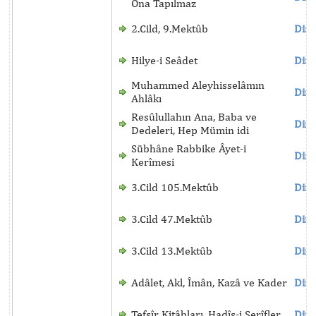
Ona Tapılmaz
2.Cild, 9.Mektûb
Dinl
Hilye-i Seâdet
Dinl
Muhammed Aleyhisselâmın
Dinl
Ahlâkı
Resûlullahın Ana, Baba ve
Dinl
Dedeleri, Hep Mümin idi
Sübhâne Rabbike Âyet-i
Dinl
Kerîmesi
3.Cild 105.Mektûb
Dinl
3.Cild 47.Mektûb
Dinl
3.Cild 13.Mektûb
Dinl
Adâlet, Akl, Îmân, Kazâ ve Kader
Dinl
Tefsîr Kitâbları, Hadîs-i Şerîfler
Dinl