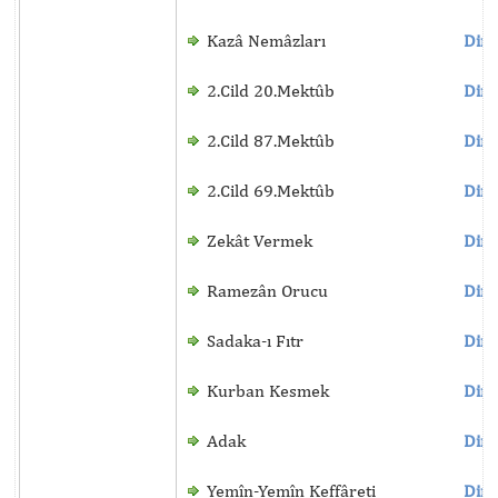
Kazâ Nemâzları
Dinl
2.Cild 20.Mektûb
Dinl
2.Cild 87.Mektûb
Dinl
2.Cild 69.Mektûb
Dinl
Zekât Vermek
Dinl
Ramezân Orucu
Dinl
Sadaka-ı Fıtr
Dinl
Kurban Kesmek
Dinl
Adak
Dinl
Yemîn-Yemîn Keffâreti
Dinl