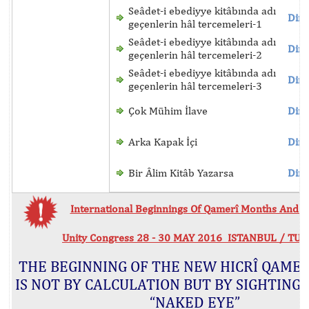
Seâdet-i ebediyye kitâbında adı
Dinl
geçenlerin hâl tercemeleri-1
Seâdet-i ebediyye kitâbında adı
Dinl
geçenlerin hâl tercemeleri-2
Seâdet-i ebediyye kitâbında adı
Dinl
geçenlerin hâl tercemeleri-3
Çok Mühim İlave
Dinl
Arka Kapak İçi
Dinl
Bir Âlim Kitâb Yazarsa
Dinl
International Beginnings Of Qamerî Months And Hi
Unity Congress 28 - 30 MAY 2016 ISTANBUL / TU
THE BEGINNING OF THE NEW HICRÎ QAME
IS NOT BY CALCULATION BUT BY SIGHTING
“NAKED EYE”