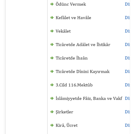
Ödünc Vermek
Dinl
Kefâlet ve Havâle
Dinl
Vekâlet
Dinl
Ticâretde Adâlet ve İhtikâr
Dinl
Ticâretde İhsân
Dinl
Ticâretde Dînini Kayırmak
Dinl
3.Cild 116.Mektûb
Dinl
İslâmiyyetde Fâiz, Banka ve Vakf
Dinl
Şirketler
Dinl
Kirâ, Ücret
Dinl