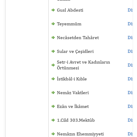
Gusl Abdesti
Dinl
Teyemmüm
Dinl
Necâsetden Tahâret
Dinl
Sular ve Çeşidleri
Dinl
Setr-i Avret ve Kadınların
Dinl
Örtünmesi
İstikbâl-i Kıble
Dinl
Nemâz Vaktleri
Dinl
Ezân ve İkâmet
Dinl
1.Cild 303.Mektûb
Dinl
Nemâzın Ehemmiyyeti
Dinl