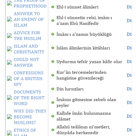
THE PROOF OF
PROPHETHOOD
Ehl-i sünnet âlimleri
Dinl
ANSWER TO
Ehl-i sünnetin reîsi, imâm-ı
AN ENEMY OF
Dinl
a’zam Ebû Hanîfedir
ISLAM
ADVICE FOR
İmâm-ı a’zamın büyüklüğü
Dinl
THE MUSLIM
ISLAM AND
İslâm âlimlerinin kitâbları
Dinl
CHRISTIANITY
COULD NOT
Uydurma tefsîr yazan kâfir olur
Dinl
ANSWER
Kur’ân tercemelerinden
CONFESSIONS
Dinl
hangisine güvenileceği
OF A BRITISH
SPY
Din hırsızları
Dinl
DOCUMENTS
OF THE RIGHT
Îmânın gitmesine sebeb olan
Dinl
WORD
şeyler
WHY DID THEY
Kalbde îmân bulunmasına
Dinl
BECOME
alâmet
MUSLIMS?
Allahü teâlânın ni’metleri,
Dinl
ETHICS OF
dünyâda herkesedir
ISLAM