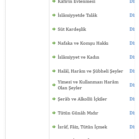
Kâfirin Evlenmesi
Dinl
İslâmiyyetde Talâk
Dinl
Süt Kardeşlik
Dinl
Nafaka ve Komşu Hakkı
Dinl
İslâmiyyet ve Kadın
Dinl
Halâl, Harâm ve Şübheli Şeyler
Dinl
Yimesi ve Kullanması Harâm
Dinl
Olan Şeyler
Şerâb ve Alkollü İçkiler
Dinl
Tütün Günâh Mıdır
Dinl
İsrâf, Fâiz, Tütün İçmek
Dinl