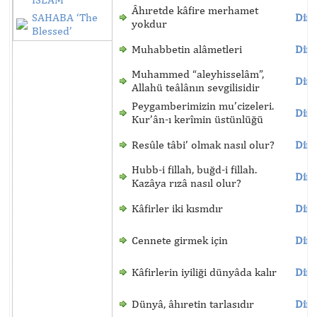
Âhıretde kâfire merhamet
SAHABA ‘The
Dinl
yokdur
Blessed’
Muhabbetin alâmetleri
Dinl
Muhammed “aleyhisselâm”,
Dinl
Allahü teâlânın sevgilisidir
Peygamberimizin mu’cizeleri.
Dinl
Kur’ân-ı kerîmin üstünlüğü
Resûle tâbi’ olmak nasıl olur?
Dinl
Hubb-i fillah, buğd-i fillah.
Dinl
Kazâya rızâ nasıl olur?
Kâfirler iki kısmdır
Dinl
Cennete girmek için
Dinl
Kâfirlerin iyiliği dünyâda kalır
Dinl
Dünyâ, âhıretin tarlasıdır
Dinl