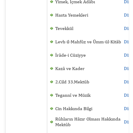
Yimek, İçmek Âdâbı
Dinl
Hasta Yemekleri
Dinl
Tevekkül
Dinl
Levh-il-Mahfûz ve Ümm-ül-Kitâb
Dinl
İrâde-i Cüziyye
Dinl
Kazâ ve Kader
Dinl
2.Cild 33.Mektûb
Dinl
Tegannî ve Müzik
Dinl
Cin Hakkında Bilgi
Dinl
Rûhların Hâzır Olması Hakkında
Dinl
Mektûb