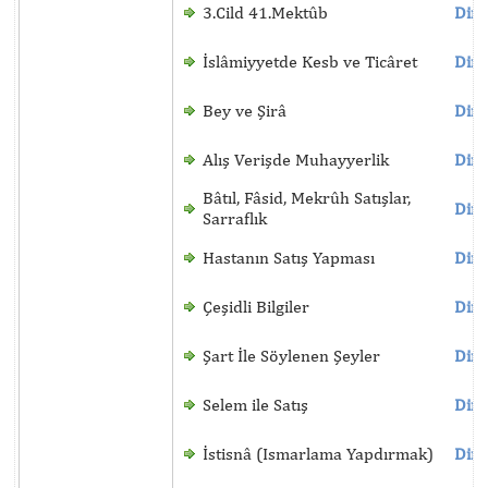
3.Cild 41.Mektûb
Dinl
İslâmiyyetde Kesb ve Ticâret
Dinl
Bey ve Şirâ
Dinl
Alış Verişde Muhayyerlik
Dinl
Bâtıl, Fâsid, Mekrûh Satışlar,
Dinl
Sarraflık
Hastanın Satış Yapması
Dinl
Çeşidli Bilgiler
Dinl
Şart İle Söylenen Şeyler
Dinl
Selem ile Satış
Dinl
İstisnâ (Ismarlama Yapdırmak)
Dinl