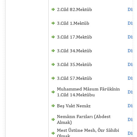
2.Cild 82.Mektûb
Dinl
3.Cild 1.Mektûb
Dinl
3.Cild 17.Mektûb
Dinl
3.Cild 34.Mektûb
Dinl
3.Cild 35.Mektûb
Dinl
3.Cild 57.Mektûb
Dinl
Muhammed Mâsum Fârûkînin
Dinl
1.Cild 14.Mektûbu
Beş Vakt Nemâz
Dinl
Nemâzın Farzları (Abdest
Dinl
Almak)
Mest Üstüne Mesh, Özr Sâhibi
Dinl
Olmak