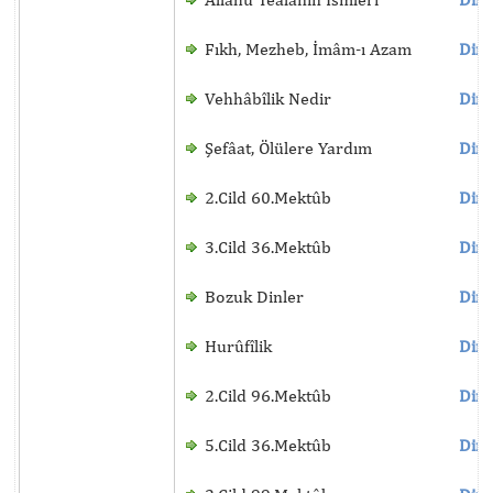
Fıkh, Mezheb, İmâm-ı Azam
Dinl
Vehhâbîlik Nedir
Dinl
Şefâat, Ölülere Yardım
Dinl
2.Cild 60.Mektûb
Dinl
3.Cild 36.Mektûb
Dinl
Bozuk Dinler
Dinl
Hurûfîlik
Dinl
2.Cild 96.Mektûb
Dinl
5.Cild 36.Mektûb
Dinl