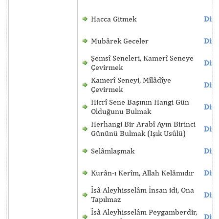
Hacca Gitmek
Dinl
Mubârek Geceler
Dinl
Şemsî Seneleri, Kamerî Seneye
Dinl
Çevirmek
Kamerî Seneyi, Mîlâdîye
Dinl
Çevirmek
Hicrî Sene Başının Hangi Gün
Dinl
Olduğunu Bulmak
Herhangi Bir Arabî Ayın Birinci
Dinl
Gününü Bulmak (Işık Usûlü)
Selâmlaşmak
Dinl
Kurân-ı Kerîm, Allah Kelâmıdır
Dinl
Îsâ Aleyhisselâm İnsan idi, Ona
Dinl
Tapılmaz
Îsâ Aleyhisselâm Peygamberdir,
Dinl