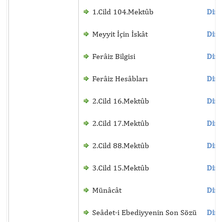
1.Cild 104.Mektûb
Dinl
Meyyit İçin İskât
Dinl
Ferâiz Bilgisi
Dinl
Ferâiz Hesâbları
Dinl
2.Cild 16.Mektûb
Dinl
2.Cild 17.Mektûb
Dinl
2.Cild 88.Mektûb
Dinl
3.Cild 15.Mektûb
Dinl
Münâcât
Dinl
Seâdet-i Ebediyyenin Son Sözü
Dinl