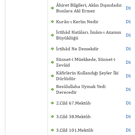
Âhiret Bilgileri, Aklın Dışındadır.
Dinl
Bunlara Akl Ermez
Kurân-ı Kerîm Nedir
Dinl
İctihâd Hatâları. İmâm-ı Azamın
Dinl
Büyüklüğü
İctihâd Ne Demekdir
Dinl
Sünnet-i Müekkede, Sünnet-i
Dinl
Zevâid
Kâfirlerin Kullandığı Şeyler İki
Dinl
Dürlüdür
Resûlullaha Uymak Yedi
Dinl
Derecedir
2.Cild 67.Mektûb
Dinl
3.Cild 38.Mektûb
Dinl
3.Cild 101.Mektûb
Dinl