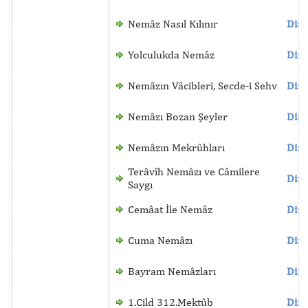
Nemâz Nasıl Kılınır
Dinl
Yolculukda Nemâz
Dinl
Nemâzın Vâcibleri, Secde-i Sehv
Dinl
Nemâzı Bozan Şeyler
Dinl
Nemâzın Mekrûhları
Dinl
Terâvîh Nemâzı ve Câmilere
Dinl
Saygı
Cemâat İle Nemâz
Dinl
Cuma Nemâzı
Dinl
Bayram Nemâzları
Dinl
1.Cild 312.Mektûb
Dinl