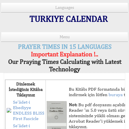
Languages
TURKIYE CALENDAR
Menu
PRAYER TIMES IN 15 LANGUAGES
Important Explanation !..
Our Praying Times Calculating with Latest
Technology
Dinlemek
Bu Kitâbı PDF formatında bilg
İstediğiniz Kitâba
indirmek için lütfen
buraya
tık
Tıklayınız
Se'âdet-i
Not:
Bu pdf dosyasını açabilm
Ebediyye
Reader 'ın 5.0 veya üstü sür
ENDLESS BLISS
sisteminizde yüklü olması ger
First Fascicle
Acrobat Reader'i yüklemek iç
Se'âdet-i
tıklayınız.