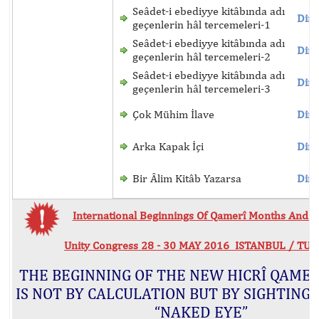
Seâdet-i ebediyye kitâbında adı
Dinl
geçenlerin hâl tercemeleri-1
Seâdet-i ebediyye kitâbında adı
Dinl
geçenlerin hâl tercemeleri-2
Seâdet-i ebediyye kitâbında adı
Dinl
geçenlerin hâl tercemeleri-3
Çok Mühim İlave
Dinl
Arka Kapak İçi
Dinl
Bir Âlim Kitâb Yazarsa
Dinl
International Beginnings Of Qamerî Months And Hi
Unity Congress 28 - 30 MAY 2016 ISTANBUL / TU
THE BEGINNING OF THE NEW HICRÎ QAME
IS NOT BY CALCULATION BUT BY SIGHTING
“NAKED EYE”