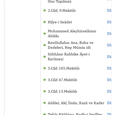
Ona Tapılmaz
2.Cild, 9.Mektûb
Dinl
Hilye-i Seâdet
Dinl
Muhammed Aleyhisselâmın
Dinl
Ahlâkı
Resûlullahın Ana, Baba ve
Dinl
Dedeleri, Hep Mümin idi
Sübhâne Rabbike Âyet-i
Dinl
Kerîmesi
3.Cild 105.Mektûb
Dinl
3.Cild 47.Mektûb
Dinl
3.Cild 13.Mektûb
Dinl
Adâlet, Akl, Îmân, Kazâ ve Kader
Dinl
Tefsîr Kitâbları, Hadîs-i Şerîfler
Dinl