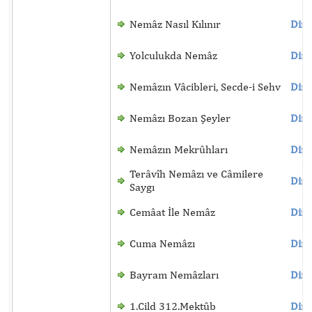
Nemâz Nasıl Kılınır
Dinl
Yolculukda Nemâz
Dinl
Nemâzın Vâcibleri, Secde-i Sehv
Dinl
Nemâzı Bozan Şeyler
Dinl
Nemâzın Mekrûhları
Dinl
Terâvîh Nemâzı ve Câmilere
Dinl
Saygı
Cemâat İle Nemâz
Dinl
Cuma Nemâzı
Dinl
Bayram Nemâzları
Dinl
1.Cild 312.Mektûb
Dinl