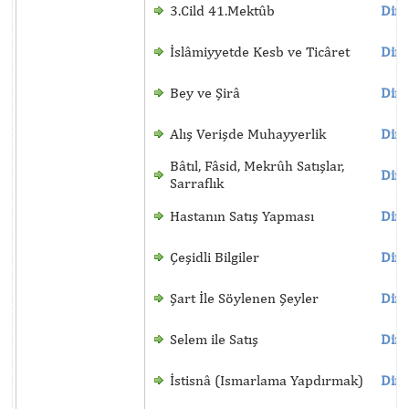
3.Cild 41.Mektûb
Dinl
İslâmiyyetde Kesb ve Ticâret
Dinl
Bey ve Şirâ
Dinl
Alış Verişde Muhayyerlik
Dinl
Bâtıl, Fâsid, Mekrûh Satışlar,
Dinl
Sarraflık
Hastanın Satış Yapması
Dinl
Çeşidli Bilgiler
Dinl
Şart İle Söylenen Şeyler
Dinl
Selem ile Satış
Dinl
İstisnâ (Ismarlama Yapdırmak)
Dinl