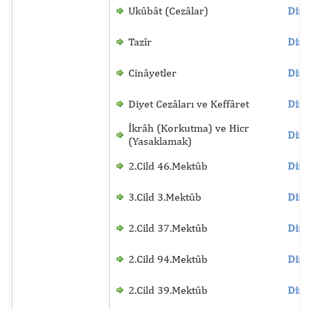
Ukûbât (Cezâlar)
Dinl
Tazîr
Dinl
Cinâyetler
Dinl
Diyet Cezâları ve Keffâret
Dinl
İkrâh (Korkutma) ve Hicr
Dinl
(Yasaklamak)
2.Cild 46.Mektûb
Dinl
3.Cild 3.Mektûb
Dinl
2.Cild 37.Mektûb
Dinl
2.Cild 94.Mektûb
Dinl
2.Cild 39.Mektûb
Dinl