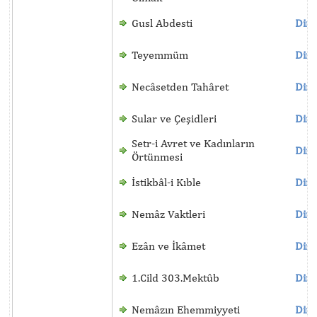
Gusl Abdesti
Dinl
Teyemmüm
Dinl
Necâsetden Tahâret
Dinl
Sular ve Çeşidleri
Dinl
Setr-i Avret ve Kadınların
Dinl
Örtünmesi
İstikbâl-i Kıble
Dinl
Nemâz Vaktleri
Dinl
Ezân ve İkâmet
Dinl
1.Cild 303.Mektûb
Dinl
Nemâzın Ehemmiyyeti
Dinl