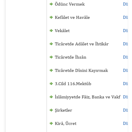
Ödünc Vermek
Dinl
Kefâlet ve Havâle
Dinl
Vekâlet
Dinl
Ticâretde Adâlet ve İhtikâr
Dinl
Ticâretde İhsân
Dinl
Ticâretde Dînini Kayırmak
Dinl
3.Cild 116.Mektûb
Dinl
İslâmiyyetde Fâiz, Banka ve Vakf
Dinl
Şirketler
Dinl
Kirâ, Ücret
Dinl