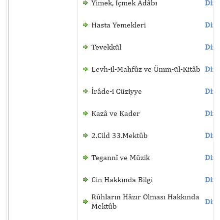
Yimek, İçmek Âdâbı
Dinl
Hasta Yemekleri
Dinl
Tevekkül
Dinl
Levh-il-Mahfûz ve Ümm-ül-Kitâb
Dinl
İrâde-i Cüziyye
Dinl
Kazâ ve Kader
Dinl
2.Cild 33.Mektûb
Dinl
Tegannî ve Müzik
Dinl
Cin Hakkında Bilgi
Dinl
Rûhların Hâzır Olması Hakkında
Dinl
Mektûb