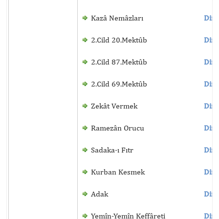
Kazâ Nemâzları
Dinl
2.Cild 20.Mektûb
Dinl
2.Cild 87.Mektûb
Dinl
2.Cild 69.Mektûb
Dinl
Zekât Vermek
Dinl
Ramezân Orucu
Dinl
Sadaka-ı Fıtr
Dinl
Kurban Kesmek
Dinl
Adak
Dinl
Yemîn-Yemîn Keffâreti
Dinl