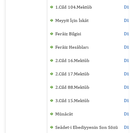
1.Cild 104.Mektûb
Dinl
Meyyit İçin İskât
Dinl
Ferâiz Bilgisi
Dinl
Ferâiz Hesâbları
Dinl
2.Cild 16.Mektûb
Dinl
2.Cild 17.Mektûb
Dinl
2.Cild 88.Mektûb
Dinl
3.Cild 15.Mektûb
Dinl
Münâcât
Dinl
Seâdet-i Ebediyyenin Son Sözü
Dinl