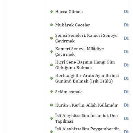
Hacca Gitmek
Dinl
Mubârek Geceler
Dinl
Şemsî Seneleri, Kamerî Seneye
Dinl
Çevirmek
Kamerî Seneyi, Mîlâdîye
Dinl
Çevirmek
Hicrî Sene Başının Hangi Gün
Dinl
Olduğunu Bulmak
Herhangi Bir Arabî Ayın Birinci
Dinl
Gününü Bulmak (Işık Usûlü)
Selâmlaşmak
Dinl
Kurân-ı Kerîm, Allah Kelâmıdır
Dinl
Îsâ Aleyhisselâm İnsan idi, Ona
Dinl
Tapılmaz
Îsâ Aleyhisselâm Peygamberdir,
Dinl