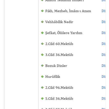
Fıkh, Mezheb, İmâm-ı Azam
Dinl
Vehhâbîlik Nedir
Dinl
Şefâat, Ölülere Yardım
Dinl
2.Cild 60.Mektûb
Dinl
3.Cild 36.Mektûb
Dinl
Bozuk Dinler
Dinl
Hurûfîlik
Dinl
2.Cild 96.Mektûb
Dinl
5.Cild 36.Mektûb
Dinl