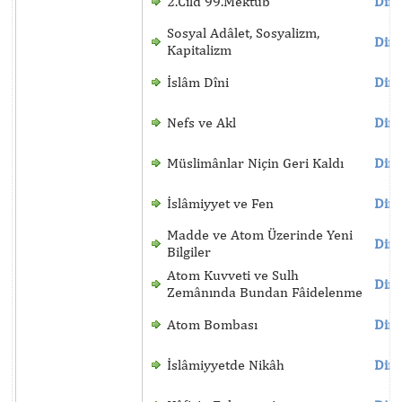
2.Cild 99.Mektûb
Dinl
Sosyal Adâlet, Sosyalizm,
Dinl
Kapitalizm
İslâm Dîni
Dinl
Nefs ve Akl
Dinl
Müslimânlar Niçin Geri Kaldı
Dinl
İslâmiyyet ve Fen
Dinl
Madde ve Atom Üzerinde Yeni
Dinl
Bilgiler
Atom Kuvveti ve Sulh
Dinl
Zemânında Bundan Fâidelenme
Atom Bombası
Dinl
İslâmiyyetde Nikâh
Dinl