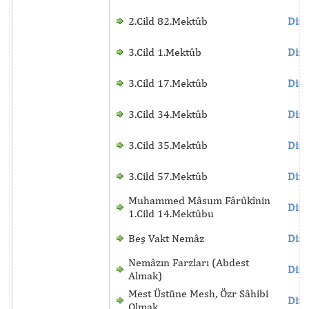
2.Cild 82.Mektûb
Dinl
3.Cild 1.Mektûb
Dinl
3.Cild 17.Mektûb
Dinl
3.Cild 34.Mektûb
Dinl
3.Cild 35.Mektûb
Dinl
3.Cild 57.Mektûb
Dinl
Muhammed Mâsum Fârûkînin
Dinl
1.Cild 14.Mektûbu
Beş Vakt Nemâz
Dinl
Nemâzın Farzları (Abdest
Dinl
Almak)
Mest Üstüne Mesh, Özr Sâhibi
Dinl
Olmak