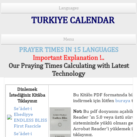
Languages
TURKIYE CALENDAR
Menu
PRAYER TIMES IN 15 LANGUAGES
Important Explanation !..
Our Praying Times Calculating with Latest
Technology
Dinlemek
Bu Kitâbı PDF formatında bilg
İstediğiniz Kitâba
indirmek için lütfen
buraya
tık
Tıklayınız
Se'âdet-i
Not:
Bu pdf dosyasını açabilm
Ebediyye
Reader 'ın 5.0 veya üstü sür
ENDLESS BLISS
sisteminizde yüklü olması ger
First Fascicle
Acrobat Reader'i yüklemek iç
Se'âdet-i
tıklayınız.