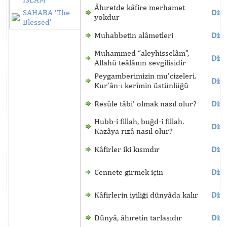
Âhıretde kâfire merhamet
SAHABA ‘The
Dinl
yokdur
Blessed’
Muhabbetin alâmetleri
Dinl
Muhammed “aleyhisselâm”,
Dinl
Allahü teâlânın sevgilisidir
Peygamberimizin mu’cizeleri.
Dinl
Kur’ân-ı kerîmin üstünlüğü
Resûle tâbi’ olmak nasıl olur?
Dinl
Hubb-i fillah, buğd-i fillah.
Dinl
Kazâya rızâ nasıl olur?
Kâfirler iki kısmdır
Dinl
Cennete girmek için
Dinl
Kâfirlerin iyiliği dünyâda kalır
Dinl
Dünyâ, âhıretin tarlasıdır
Dinl