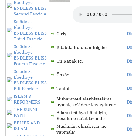
Ebediyye
ENDLESS BLISS
Second Fascicle
Se'âdet-i
Ebediyye
ENDLESS BLISS
Giriş
Dinl
Third Fascicle
Se'âdet-i
Kitâbda Bulunan Bilgiler
Dinl
Ebediyye
ENDLESS BLISS
Ön Kapak İçi
Dinl
Fourth Fascicle
Se'âdet-i
Önsöz
Dinl
Ebediyye
ENDLESS BLISS
Tenbîh
Dinl
Fift Fascicle
ISLAM'S
Muhammed aleyhisselâma
REFORMERS
Dinl
uymak, se’âdete kavuşdurur
THE SUNNI
Allahü teâlâya itâ’at için,
PATH
Dinl
Resûlüne itâ’at lâzımdır
BELIEF AND
Müslimân olmak için, ne
ISLAM
Dinl
yapmalı?