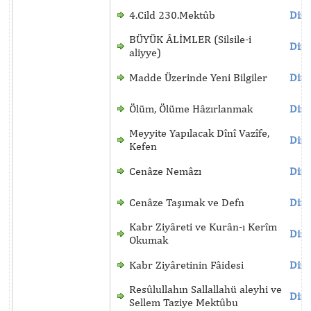
4.Cild 230.Mektûb
Dinl
BÜYÜK ÂLİMLER (Silsile-i
Dinl
aliyye)
Madde Üzerinde Yeni Bilgiler
Dinl
Ölüm, Ölüme Hâzırlanmak
Dinl
Meyyite Yapılacak Dînî Vazîfe,
Dinl
Kefen
Cenâze Nemâzı
Dinl
Cenâze Taşımak ve Defn
Dinl
Kabr Ziyâreti ve Kurân-ı Kerîm
Dinl
Okumak
Kabr Ziyâretinin Fâidesi
Dinl
Resûlullahın Sallallahü aleyhi ve
Dinl
Sellem Taziye Mektûbu