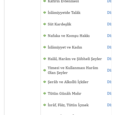
Kâfirin Evlenmesi
Dinl
İslâmiyyetde Talâk
Dinl
Süt Kardeşlik
Dinl
Nafaka ve Komşu Hakkı
Dinl
İslâmiyyet ve Kadın
Dinl
Halâl, Harâm ve Şübheli Şeyler
Dinl
Yimesi ve Kullanması Harâm
Dinl
Olan Şeyler
Şerâb ve Alkollü İçkiler
Dinl
Tütün Günâh Mıdır
Dinl
İsrâf, Fâiz, Tütün İçmek
Dinl