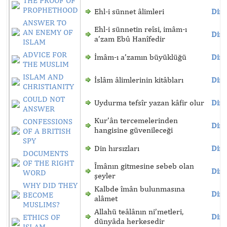
THE PROOF OF
PROPHETHOOD
Ehl-i sünnet âlimleri
Dinl
ANSWER TO
Ehl-i sünnetin reîsi, imâm-ı
AN ENEMY OF
Dinl
a’zam Ebû Hanîfedir
ISLAM
ADVICE FOR
İmâm-ı a’zamın büyüklüğü
Dinl
THE MUSLIM
ISLAM AND
İslâm âlimlerinin kitâbları
Dinl
CHRISTIANITY
COULD NOT
Uydurma tefsîr yazan kâfir olur
Dinl
ANSWER
Kur’ân tercemelerinden
CONFESSIONS
Dinl
hangisine güvenileceği
OF A BRITISH
SPY
Din hırsızları
Dinl
DOCUMENTS
OF THE RIGHT
Îmânın gitmesine sebeb olan
Dinl
WORD
şeyler
WHY DID THEY
Kalbde îmân bulunmasına
Dinl
BECOME
alâmet
MUSLIMS?
Allahü teâlânın ni’metleri,
Dinl
ETHICS OF
dünyâda herkesedir
ISLAM