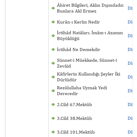
Âhiret Bilgileri, Aklın Dışındadır.
Dinl
Bunlara Akl Ermez
Kurân-ı Kerîm Nedir
Dinl
İctihâd Hatâları. İmâm-ı Azamın
Dinl
Büyüklüğü
İctihâd Ne Demekdir
Dinl
Sünnet-i Müekkede, Sünnet-i
Dinl
Zevâid
Kâfirlerin Kullandığı Şeyler İki
Dinl
Dürlüdür
Resûlullaha Uymak Yedi
Dinl
Derecedir
2.Cild 67.Mektûb
Dinl
3.Cild 38.Mektûb
Dinl
3.Cild 101.Mektûb
Dinl