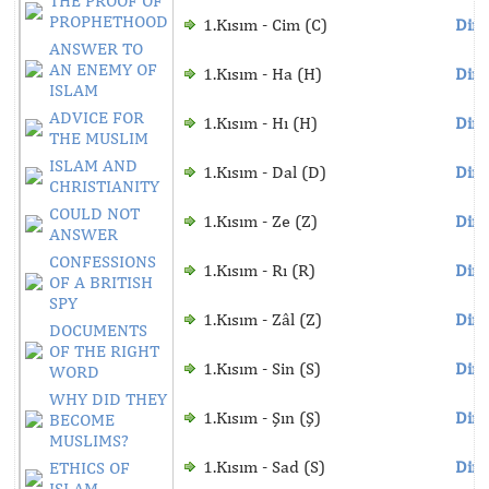
THE PROOF OF
PROPHETHOOD
1.Kısım - Cim (C)
Dinl
ANSWER TO
AN ENEMY OF
1.Kısım - Ha (H)
Dinl
ISLAM
ADVICE FOR
1.Kısım - Hı (H)
Dinl
THE MUSLIM
ISLAM AND
1.Kısım - Dal (D)
Dinl
CHRISTIANITY
COULD NOT
1.Kısım - Ze (Z)
Dinl
ANSWER
CONFESSIONS
1.Kısım - Rı (R)
Dinl
OF A BRITISH
SPY
1.Kısım - Zâl (Z)
Dinl
DOCUMENTS
OF THE RIGHT
1.Kısım - Sin (S)
Dinl
WORD
WHY DID THEY
1.Kısım - Şın (Ş)
Dinl
BECOME
MUSLIMS?
1.Kısım - Sad (S)
Dinl
ETHICS OF
ISLAM