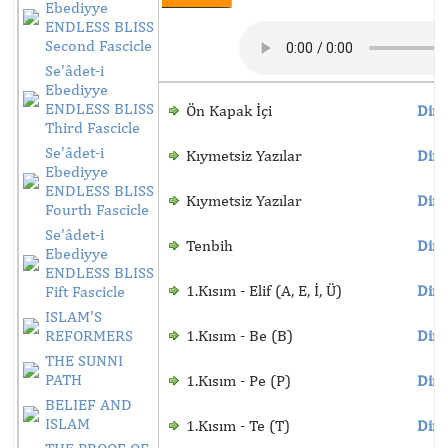
Ebediyye
ENDLESS BLISS
Second Fascicle
Se'âdet-i
Ebediyye
ENDLESS BLISS
Ön Kapak İçi
Dinl
Third Fascicle
Se'âdet-i
Kıymetsiz Yazılar
Dinl
Ebediyye
ENDLESS BLISS
Kıymetsiz Yazılar
Dinl
Fourth Fascicle
Se'âdet-i
Tenbih
Dinl
Ebediyye
ENDLESS BLISS
1.Kısım - Elif (A, E, İ, Ü)
Dinl
Fift Fascicle
ISLAM'S
REFORMERS
1.Kısım - Be (B)
Dinl
THE SUNNI
PATH
1.Kısım - Pe (P)
Dinl
BELIEF AND
ISLAM
1.Kısım - Te (T)
Dinl