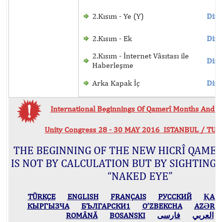
2.Kısım - Ye (Y)
Dinl
2.Kısım - Ek
Dinl
2.Kısım - İnternet Vâsıtası ile
Dinl
Haberleşme
Arka Kapak İç
Dinl
International Beginnings Of Qamerî Months And Hi
Unity Congress 28 - 30 MAY 2016 ISTANBUL / TU
THE BEGINNING OF THE NEW HICRÎ QAME
IS NOT BY CALCULATION BUT BY SIGHTING
“NAKED EYE”
TÜRKÇE
ENGLISH
FRANÇAIS
РУССКИЙ
ҚАЗ
КЫPГЫЗЧA
БЪЛГАРСКИ1
O’ZBEKCHA
AZӘRB
ROMÂNĂ
BOSANSKI
فارسی
العربي