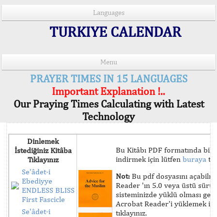
Languages
TURKIYE CALENDAR
Menu
PRAYER TIMES IN 15 LANGUAGES
Important Explanation !..
Our Praying Times Calculating with Latest
Technology
Dinlemek
Bu Kitâbı PDF formatında bilg
İstediğiniz Kitâba
indirmek için lütfen
buraya
tık
Tıklayınız
Se'âdet-i
Not:
Bu pdf dosyasını açabilm
Ebediyye
Reader 'ın 5.0 veya üstü sür
ENDLESS BLISS
sisteminizde yüklü olması ger
First Fascicle
Acrobat Reader'i yüklemek iç
Se'âdet-i
tıklayınız.