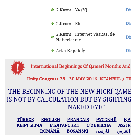
2.Kısım - Ye (Y)
Dinl
2.Kısım - Ek
Dinl
2.Kısım - İnternet Vâsıtası ile
Dinl
Haberleşme
Arka Kapak İç
Dinl
International Beginnings Of Qamerî Months And Hi
Unity Congress 28 - 30 MAY 2016 ISTANBUL / TU
THE BEGINNING OF THE NEW HICRÎ QAME
IS NOT BY CALCULATION BUT BY SIGHTING
“NAKED EYE”
TÜRKÇE
ENGLISH
FRANÇAIS
РУССКИЙ
ҚАЗ
КЫPГЫЗЧA
БЪЛГАРСКИ1
O’ZBEKCHA
AZӘRB
ROMÂNĂ
BOSANSKI
فارسی
العربي