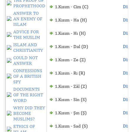
THE PROOF OF
PROPHETHOOD
1.Kısım - Cim (C)
Dinl
ANSWER TO
AN ENEMY OF
1.Kısım - Ha (H)
Dinl
ISLAM
ADVICE FOR
1.Kısım - Hı (H)
Dinl
THE MUSLIM
ISLAM AND
1.Kısım - Dal (D)
Dinl
CHRISTIANITY
COULD NOT
1.Kısım - Ze (Z)
Dinl
ANSWER
CONFESSIONS
1.Kısım - Rı (R)
Dinl
OF A BRITISH
SPY
1.Kısım - Zâl (Z)
Dinl
DOCUMENTS
OF THE RIGHT
1.Kısım - Sin (S)
Dinl
WORD
WHY DID THEY
1.Kısım - Şın (Ş)
Dinl
BECOME
MUSLIMS?
1.Kısım - Sad (S)
Dinl
ETHICS OF
ISLAM