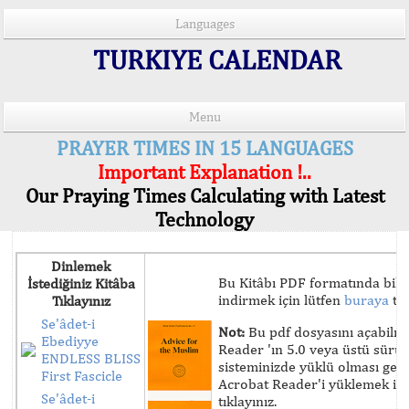
Languages
TURKIYE CALENDAR
Menu
PRAYER TIMES IN 15 LANGUAGES
Important Explanation !..
Our Praying Times Calculating with Latest
Technology
Dinlemek
Bu Kitâbı PDF formatında bilg
İstediğiniz Kitâba
indirmek için lütfen
buraya
tık
Tıklayınız
Se'âdet-i
Not:
Bu pdf dosyasını açabilm
Ebediyye
Reader 'ın 5.0 veya üstü sür
ENDLESS BLISS
sisteminizde yüklü olması ger
First Fascicle
Acrobat Reader'i yüklemek iç
Se'âdet-i
tıklayınız.