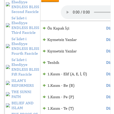
Ebediyye
ENDLESS BLISS
Second Fascicle
Se'âdet-i
Ebediyye
ENDLESS BLISS
Ön Kapak İçi
Dinl
Third Fascicle
Se'âdet-i
Kıymetsiz Yazılar
Dinl
Ebediyye
ENDLESS BLISS
Kıymetsiz Yazılar
Dinl
Fourth Fascicle
Se'âdet-i
Tenbih
Dinl
Ebediyye
ENDLESS BLISS
1.Kısım - Elif (A, E, İ, Ü)
Dinl
Fift Fascicle
ISLAM'S
REFORMERS
1.Kısım - Be (B)
Dinl
THE SUNNI
PATH
1.Kısım - Pe (P)
Dinl
BELIEF AND
ISLAM
1.Kısım - Te (T)
Dinl