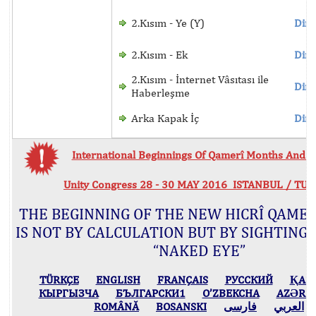
2.Kısım - Ye (Y)
Dinl
2.Kısım - Ek
Dinl
2.Kısım - İnternet Vâsıtası ile
Dinl
Haberleşme
Arka Kapak İç
Dinl
International Beginnings Of Qamerî Months And Hi
Unity Congress 28 - 30 MAY 2016 ISTANBUL / TU
THE BEGINNING OF THE NEW HICRÎ QAME
IS NOT BY CALCULATION BUT BY SIGHTING
“NAKED EYE”
TÜRKÇE
ENGLISH
FRANÇAIS
РУССКИЙ
ҚАЗ
КЫPГЫЗЧA
БЪЛГАРСКИ1
O’ZBEKCHA
AZӘRB
ROMÂNĂ
BOSANSKI
فارسی
العربي