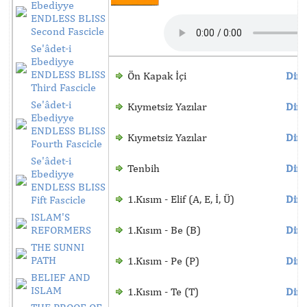
Ebediyye
ENDLESS BLISS
Second Fascicle
Se'âdet-i
Ebediyye
ENDLESS BLISS
Ön Kapak İçi
Dinl
Third Fascicle
Se'âdet-i
Kıymetsiz Yazılar
Dinl
Ebediyye
ENDLESS BLISS
Kıymetsiz Yazılar
Dinl
Fourth Fascicle
Se'âdet-i
Tenbih
Dinl
Ebediyye
ENDLESS BLISS
1.Kısım - Elif (A, E, İ, Ü)
Dinl
Fift Fascicle
ISLAM'S
REFORMERS
1.Kısım - Be (B)
Dinl
THE SUNNI
PATH
1.Kısım - Pe (P)
Dinl
BELIEF AND
ISLAM
1.Kısım - Te (T)
Dinl