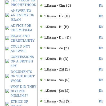
THE PROOF OF
PROPHETHOOD
1.Kısım - Cim (C)
Dinl
ANSWER TO
AN ENEMY OF
1.Kısım - Ha (H)
Dinl
ISLAM
ADVICE FOR
1.Kısım - Hı (H)
Dinl
THE MUSLIM
ISLAM AND
1.Kısım - Dal (D)
Dinl
CHRISTIANITY
COULD NOT
1.Kısım - Ze (Z)
Dinl
ANSWER
CONFESSIONS
1.Kısım - Rı (R)
Dinl
OF A BRITISH
SPY
1.Kısım - Zâl (Z)
Dinl
DOCUMENTS
OF THE RIGHT
1.Kısım - Sin (S)
Dinl
WORD
WHY DID THEY
1.Kısım - Şın (Ş)
Dinl
BECOME
MUSLIMS?
1.Kısım - Sad (S)
Dinl
ETHICS OF
ISLAM