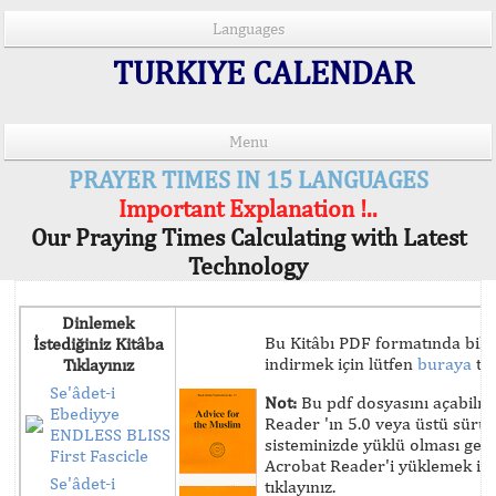
Languages
TURKIYE CALENDAR
Menu
PRAYER TIMES IN 15 LANGUAGES
Important Explanation !..
Our Praying Times Calculating with Latest
Technology
Dinlemek
Bu Kitâbı PDF formatında bilg
İstediğiniz Kitâba
indirmek için lütfen
buraya
tık
Tıklayınız
Se'âdet-i
Not:
Bu pdf dosyasını açabilm
Ebediyye
Reader 'ın 5.0 veya üstü sür
ENDLESS BLISS
sisteminizde yüklü olması ger
First Fascicle
Acrobat Reader'i yüklemek iç
Se'âdet-i
tıklayınız.