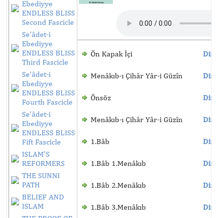
Ebediyye
ENDLESS BLISS
Second Fascicle
Se'âdet-i
Ebediyye
ENDLESS BLISS
Ön Kapak İçi
Dinl
Third Fascicle
Se'âdet-i
Menâkıb-ı Çihâr Yâr-i Güzîn
Dinl
Ebediyye
ENDLESS BLISS
Önsöz
Dinl
Fourth Fascicle
Se'âdet-i
Menâkıb-ı Çihâr Yâr-i Güzîn
Dinl
Ebediyye
ENDLESS BLISS
1.Bâb
Dinl
Fift Fascicle
ISLAM'S
REFORMERS
1.Bâb 1.Menâkıb
Dinl
THE SUNNI
PATH
1.Bâb 2.Menâkıb
Dinl
BELIEF AND
ISLAM
1.Bâb 3.Menâkıb
Dinl