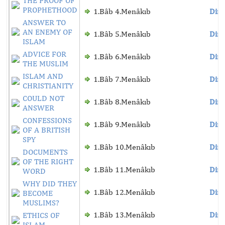
THE PROOF OF
PROPHETHOOD
1.Bâb 4.Menâkıb
Dinl
ANSWER TO
AN ENEMY OF
1.Bâb 5.Menâkıb
Dinl
ISLAM
ADVICE FOR
1.Bâb 6.Menâkıb
Dinl
THE MUSLIM
ISLAM AND
1.Bâb 7.Menâkıb
Dinl
CHRISTIANITY
COULD NOT
1.Bâb 8.Menâkıb
Dinl
ANSWER
CONFESSIONS
1.Bâb 9.Menâkıb
Dinl
OF A BRITISH
SPY
1.Bâb 10.Menâkıb
Dinl
DOCUMENTS
OF THE RIGHT
1.Bâb 11.Menâkıb
Dinl
WORD
WHY DID THEY
1.Bâb 12.Menâkıb
Dinl
BECOME
MUSLIMS?
1.Bâb 13.Menâkıb
Dinl
ETHICS OF
ISLAM