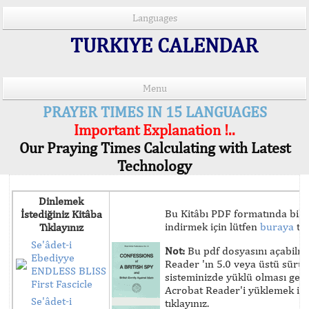
Languages
TURKIYE CALENDAR
Menu
PRAYER TIMES IN 15 LANGUAGES
Important Explanation !..
Our Praying Times Calculating with Latest
Technology
Dinlemek
Bu Kitâbı PDF formatında bilg
İstediğiniz Kitâba
indirmek için lütfen
buraya
tık
Tıklayınız
Se'âdet-i
Not:
Bu pdf dosyasını açabilm
Ebediyye
Reader 'ın 5.0 veya üstü sür
ENDLESS BLISS
sisteminizde yüklü olması ger
First Fascicle
Acrobat Reader'i yüklemek iç
Se'âdet-i
tıklayınız.