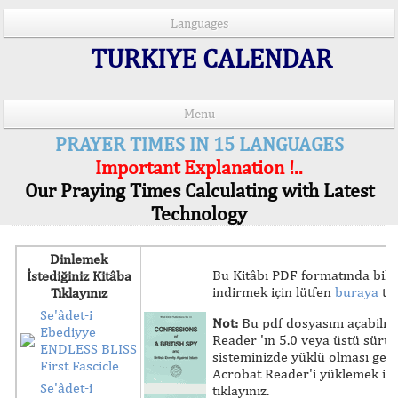
Languages
TURKIYE CALENDAR
Menu
PRAYER TIMES IN 15 LANGUAGES
Important Explanation !..
Our Praying Times Calculating with Latest
Technology
Dinlemek
Bu Kitâbı PDF formatında bilg
İstediğiniz Kitâba
indirmek için lütfen
buraya
tık
Tıklayınız
Se'âdet-i
Not:
Bu pdf dosyasını açabilm
Ebediyye
Reader 'ın 5.0 veya üstü sür
ENDLESS BLISS
sisteminizde yüklü olması ger
First Fascicle
Acrobat Reader'i yüklemek iç
Se'âdet-i
tıklayınız.