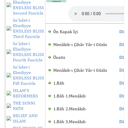
Ebediyye
ENDLESS BLISS
Second Fascicle
Se'âdet-i
Ebediyye
ENDLESS BLISS
Ön Kapak İçi
Dinl
Third Fascicle
Se'âdet-i
Menâkıb-ı Çihâr Yâr-i Güzîn
Dinl
Ebediyye
ENDLESS BLISS
Önsöz
Dinl
Fourth Fascicle
Se'âdet-i
Menâkıb-ı Çihâr Yâr-i Güzîn
Dinl
Ebediyye
ENDLESS BLISS
1.Bâb
Dinl
Fift Fascicle
ISLAM'S
REFORMERS
1.Bâb 1.Menâkıb
Dinl
THE SUNNI
PATH
1.Bâb 2.Menâkıb
Dinl
BELIEF AND
ISLAM
1.Bâb 3.Menâkıb
Dinl