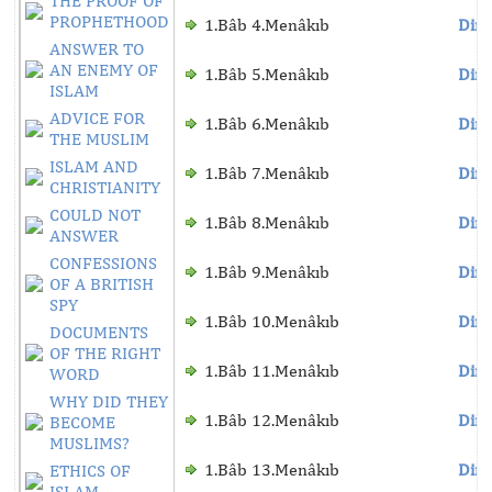
THE PROOF OF
PROPHETHOOD
1.Bâb 4.Menâkıb
Dinl
ANSWER TO
AN ENEMY OF
1.Bâb 5.Menâkıb
Dinl
ISLAM
ADVICE FOR
1.Bâb 6.Menâkıb
Dinl
THE MUSLIM
ISLAM AND
1.Bâb 7.Menâkıb
Dinl
CHRISTIANITY
COULD NOT
1.Bâb 8.Menâkıb
Dinl
ANSWER
CONFESSIONS
1.Bâb 9.Menâkıb
Dinl
OF A BRITISH
SPY
1.Bâb 10.Menâkıb
Dinl
DOCUMENTS
OF THE RIGHT
1.Bâb 11.Menâkıb
Dinl
WORD
WHY DID THEY
1.Bâb 12.Menâkıb
Dinl
BECOME
MUSLIMS?
1.Bâb 13.Menâkıb
Dinl
ETHICS OF
ISLAM