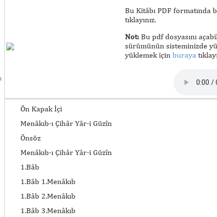
Bu Kitâbı PDF formatında bi
tıklayınız.
Not:
Bu pdf dosyasını açabi
sürümünün sisteminizde yük
yüklemek için
buraya
tıklayı
h
Ön Kapak İçi
Menâkıb-ı Çihâr Yâr-i Güzîn
Önsöz
Menâkıb-ı Çihâr Yâr-i Güzîn
1.Bâb
1.Bâb 1.Menâkıb
1.Bâb 2.Menâkıb
1.Bâb 3.Menâkıb