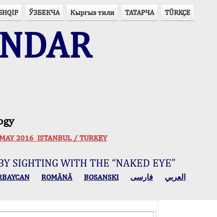
SHQIP
ЎЗБЕКЧА
Кыргыз тили
ТАТАРЧА
TÜRKÇE
ENDAR
ogy
 30 MAY 2016 ISTANBUL / TURKEY
BY SIGHTING WITH THE “NAKED EYE”
RBAYCAN
ROMÂNĂ
BOSANSKI
فارسی
العربي