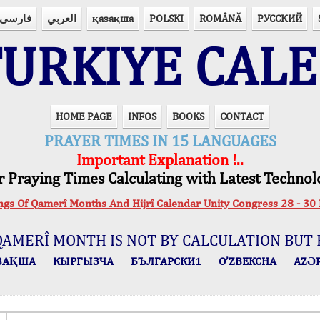
فارسی
العربي
қазақша
POLSKI
ROMÂNĂ
РУССКИЙ
URKIYE CAL
HOME PAGE
INFOS
BOOKS
CONTACT
PRAYER TIMES IN 15 LANGUAGES
Important Explanation !..
r Praying Times Calculating with Latest Technol
ings Of Qamerî Months And Hijrî Calendar Unity Congress 28 -
QAMERÎ MONTH IS NOT BY CALCULATION BUT 
ЗАҚША
КЫPГЫЗЧA
БЪЛГАРСКИ1
O’ZBEKCHA
AZӘ