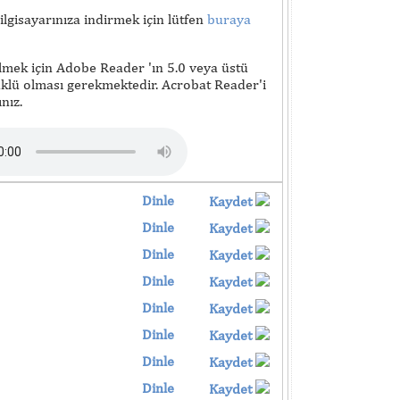
lgisayarınıza indirmek için lütfen
buraya
lmek için Adobe Reader 'ın 5.0 veya üstü
lü olması gerekmektedir. Acrobat Reader'i
nız.
Dinle
Kaydet
Dinle
Kaydet
Dinle
Kaydet
Dinle
Kaydet
Dinle
Kaydet
Dinle
Kaydet
Dinle
Kaydet
Dinle
Kaydet