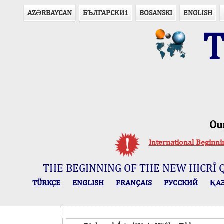
AZӘRBAYCAN
БЪЛГАРСКИ1
BOSANSKI
ENGLISH
T
Ou
International Beginn
THE BEGINNING OF THE NEW HICRÎ 
TÜRKÇE
ENGLISH
FRANÇAIS
РУССКИЙ
ҚА