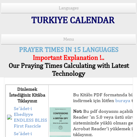
Languages
TURKIYE CALENDAR
Menu
PRAYER TIMES IN 15 LANGUAGES
Important Explanation !..
Our Praying Times Calculating with Latest
Technology
Dinlemek
Bu Kitâbı PDF formatında bilg
İstediğiniz Kitâba
indirmek için lütfen
buraya
tık
Tıklayınız
Se'âdet-i
Not:
Bu pdf dosyasını açabilm
Ebediyye
Reader 'ın 5.0 veya üstü sür
ENDLESS BLISS
sisteminizde yüklü olması ger
First Fascicle
Acrobat Reader'i yüklemek iç
Se'âdet-i
tıklayınız.