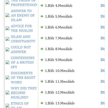
THE PROOF OF
PROPHETHOOD
1.Bâb 4.Menâkıb
Dinl
ANSWER TO
AN ENEMY OF
1.Bâb 5.Menâkıb
Dinl
ISLAM
ADVICE FOR
1.Bâb 6.Menâkıb
Dinl
THE MUSLIM
ISLAM AND
1.Bâb 7.Menâkıb
Dinl
CHRISTIANITY
COULD NOT
1.Bâb 8.Menâkıb
Dinl
ANSWER
CONFESSIONS
1.Bâb 9.Menâkıb
Dinl
OF A BRITISH
SPY
1.Bâb 10.Menâkıb
Dinl
DOCUMENTS
OF THE RIGHT
1.Bâb 11.Menâkıb
Dinl
WORD
WHY DID THEY
1.Bâb 12.Menâkıb
Dinl
BECOME
MUSLIMS?
1.Bâb 13.Menâkıb
Dinl
ETHICS OF
ISLAM