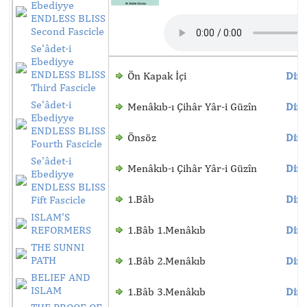
Ebediyye
ENDLESS BLISS
Second Fascicle
Se'âdet-i
Ebediyye
ENDLESS BLISS
Ön Kapak İçi
Dinl
Third Fascicle
Se'âdet-i
Menâkıb-ı Çihâr Yâr-i Güzîn
Dinl
Ebediyye
ENDLESS BLISS
Önsöz
Dinl
Fourth Fascicle
Se'âdet-i
Menâkıb-ı Çihâr Yâr-i Güzîn
Dinl
Ebediyye
ENDLESS BLISS
1.Bâb
Dinl
Fift Fascicle
ISLAM'S
REFORMERS
1.Bâb 1.Menâkıb
Dinl
THE SUNNI
PATH
1.Bâb 2.Menâkıb
Dinl
BELIEF AND
ISLAM
1.Bâb 3.Menâkıb
Dinl