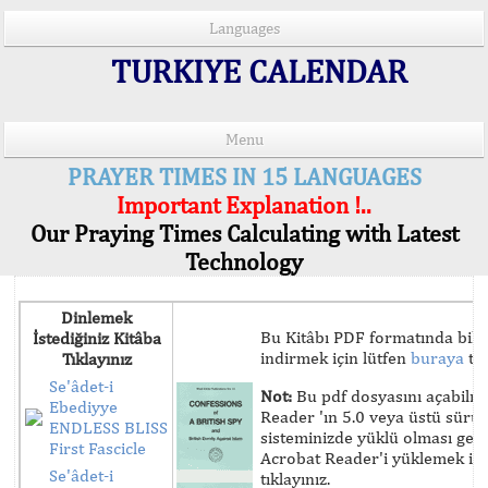
Languages
TURKIYE CALENDAR
Menu
PRAYER TIMES IN 15 LANGUAGES
Important Explanation !..
Our Praying Times Calculating with Latest
Technology
Dinlemek
Bu Kitâbı PDF formatında bilg
İstediğiniz Kitâba
indirmek için lütfen
buraya
tık
Tıklayınız
Se'âdet-i
Not:
Bu pdf dosyasını açabilm
Ebediyye
Reader 'ın 5.0 veya üstü sür
ENDLESS BLISS
sisteminizde yüklü olması ger
First Fascicle
Acrobat Reader'i yüklemek iç
Se'âdet-i
tıklayınız.