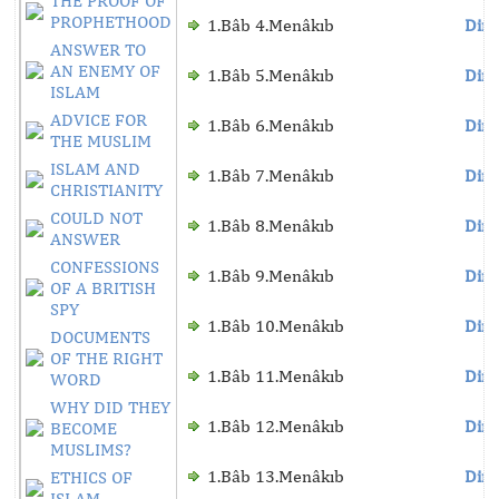
THE PROOF OF
PROPHETHOOD
1.Bâb 4.Menâkıb
Dinl
ANSWER TO
AN ENEMY OF
1.Bâb 5.Menâkıb
Dinl
ISLAM
ADVICE FOR
1.Bâb 6.Menâkıb
Dinl
THE MUSLIM
ISLAM AND
1.Bâb 7.Menâkıb
Dinl
CHRISTIANITY
COULD NOT
1.Bâb 8.Menâkıb
Dinl
ANSWER
CONFESSIONS
1.Bâb 9.Menâkıb
Dinl
OF A BRITISH
SPY
1.Bâb 10.Menâkıb
Dinl
DOCUMENTS
OF THE RIGHT
1.Bâb 11.Menâkıb
Dinl
WORD
WHY DID THEY
1.Bâb 12.Menâkıb
Dinl
BECOME
MUSLIMS?
1.Bâb 13.Menâkıb
Dinl
ETHICS OF
ISLAM