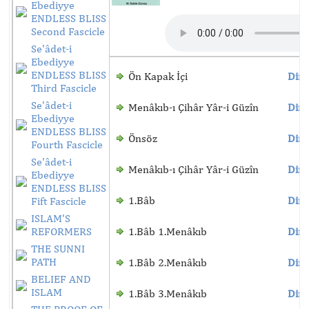
Ebediyye
ENDLESS BLISS
Second Fascicle
Se'âdet-i
Ebediyye
ENDLESS BLISS
Ön Kapak İçi
Dinl
Third Fascicle
Se'âdet-i
Menâkıb-ı Çihâr Yâr-i Güzîn
Dinl
Ebediyye
ENDLESS BLISS
Önsöz
Dinl
Fourth Fascicle
Se'âdet-i
Menâkıb-ı Çihâr Yâr-i Güzîn
Dinl
Ebediyye
ENDLESS BLISS
1.Bâb
Dinl
Fift Fascicle
ISLAM'S
REFORMERS
1.Bâb 1.Menâkıb
Dinl
THE SUNNI
PATH
1.Bâb 2.Menâkıb
Dinl
BELIEF AND
ISLAM
1.Bâb 3.Menâkıb
Dinl