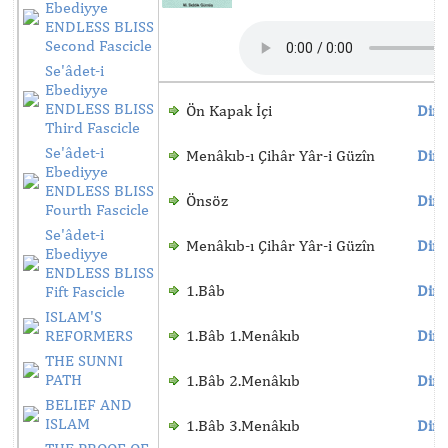
Ebediyye
ENDLESS BLISS
Second Fascicle
Se'âdet-i
Ebediyye
ENDLESS BLISS
Ön Kapak İçi
Dinl
Third Fascicle
Se'âdet-i
Menâkıb-ı Çihâr Yâr-i Güzîn
Dinl
Ebediyye
ENDLESS BLISS
Önsöz
Dinl
Fourth Fascicle
Se'âdet-i
Menâkıb-ı Çihâr Yâr-i Güzîn
Dinl
Ebediyye
ENDLESS BLISS
1.Bâb
Dinl
Fift Fascicle
ISLAM'S
REFORMERS
1.Bâb 1.Menâkıb
Dinl
THE SUNNI
PATH
1.Bâb 2.Menâkıb
Dinl
BELIEF AND
ISLAM
1.Bâb 3.Menâkıb
Dinl