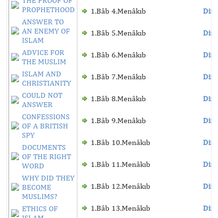
THE PROOF OF
PROPHETHOOD
1.Bâb 4.Menâkıb
Dinl
ANSWER TO
AN ENEMY OF
1.Bâb 5.Menâkıb
Dinl
ISLAM
ADVICE FOR
1.Bâb 6.Menâkıb
Dinl
THE MUSLIM
ISLAM AND
1.Bâb 7.Menâkıb
Dinl
CHRISTIANITY
COULD NOT
1.Bâb 8.Menâkıb
Dinl
ANSWER
CONFESSIONS
1.Bâb 9.Menâkıb
Dinl
OF A BRITISH
SPY
1.Bâb 10.Menâkıb
Dinl
DOCUMENTS
OF THE RIGHT
1.Bâb 11.Menâkıb
Dinl
WORD
WHY DID THEY
1.Bâb 12.Menâkıb
Dinl
BECOME
MUSLIMS?
1.Bâb 13.Menâkıb
Dinl
ETHICS OF
ISLAM