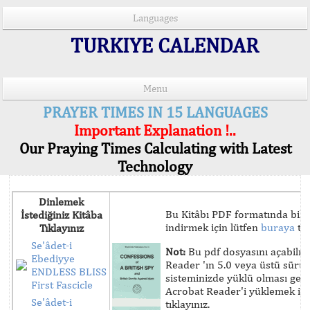
Languages
TURKIYE CALENDAR
Menu
PRAYER TIMES IN 15 LANGUAGES
Important Explanation !..
Our Praying Times Calculating with Latest
Technology
Dinlemek
Bu Kitâbı PDF formatında bilg
İstediğiniz Kitâba
indirmek için lütfen
buraya
tık
Tıklayınız
Se'âdet-i
Not:
Bu pdf dosyasını açabilm
Ebediyye
Reader 'ın 5.0 veya üstü sür
ENDLESS BLISS
sisteminizde yüklü olması ger
First Fascicle
Acrobat Reader'i yüklemek iç
Se'âdet-i
tıklayınız.