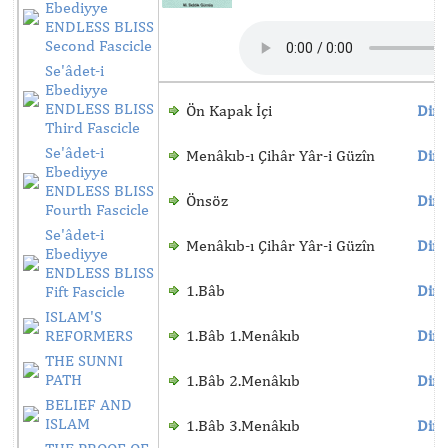
Ebediyye
ENDLESS BLISS
Second Fascicle
Se'âdet-i
Ebediyye
ENDLESS BLISS
Ön Kapak İçi
Dinl
Third Fascicle
Se'âdet-i
Menâkıb-ı Çihâr Yâr-i Güzîn
Dinl
Ebediyye
ENDLESS BLISS
Önsöz
Dinl
Fourth Fascicle
Se'âdet-i
Menâkıb-ı Çihâr Yâr-i Güzîn
Dinl
Ebediyye
ENDLESS BLISS
1.Bâb
Dinl
Fift Fascicle
ISLAM'S
REFORMERS
1.Bâb 1.Menâkıb
Dinl
THE SUNNI
PATH
1.Bâb 2.Menâkıb
Dinl
BELIEF AND
ISLAM
1.Bâb 3.Menâkıb
Dinl