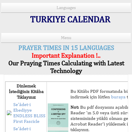
Languages
TURKIYE CALENDAR
Menu
PRAYER TIMES IN 15 LANGUAGES
Important Explanation !..
Our Praying Times Calculating with Latest
Technology
Dinlemek
Bu Kitâbı PDF formatında bilg
İstediğiniz Kitâba
indirmek için lütfen
buraya
tık
Tıklayınız
Se'âdet-i
Not:
Bu pdf dosyasını açabilm
Ebediyye
Reader 'ın 5.0 veya üstü sür
ENDLESS BLISS
sisteminizde yüklü olması ger
First Fascicle
Acrobat Reader'i yüklemek iç
Se'âdet-i
tıklayınız.