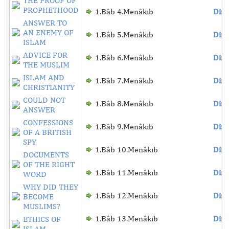
THE PROOF OF
PROPHETHOOD
1.Bâb 4.Menâkıb
Dinl
ANSWER TO
AN ENEMY OF
1.Bâb 5.Menâkıb
Dinl
ISLAM
ADVICE FOR
1.Bâb 6.Menâkıb
Dinl
THE MUSLIM
ISLAM AND
1.Bâb 7.Menâkıb
Dinl
CHRISTIANITY
COULD NOT
1.Bâb 8.Menâkıb
Dinl
ANSWER
CONFESSIONS
1.Bâb 9.Menâkıb
Dinl
OF A BRITISH
SPY
1.Bâb 10.Menâkıb
Dinl
DOCUMENTS
OF THE RIGHT
1.Bâb 11.Menâkıb
Dinl
WORD
WHY DID THEY
1.Bâb 12.Menâkıb
Dinl
BECOME
MUSLIMS?
1.Bâb 13.Menâkıb
Dinl
ETHICS OF
ISLAM