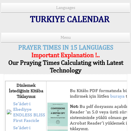
Languages
TURKIYE CALENDAR
Menu
PRAYER TIMES IN 15 LANGUAGES
Important Explanation !..
Our Praying Times Calculating with Latest
Technology
Dinlemek
Bu Kitâbı PDF formatında bilg
İstediğiniz Kitâba
indirmek için lütfen
buraya
tık
Tıklayınız
Se'âdet-i
Not:
Bu pdf dosyasını açabilm
Ebediyye
Reader 'ın 5.0 veya üstü sür
ENDLESS BLISS
sisteminizde yüklü olması ger
First Fascicle
Acrobat Reader'i yüklemek iç
Se'âdet-i
tıklayınız.