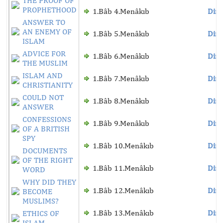
THE PROOF OF
PROPHETHOOD
1.Bâb 4.Menâkıb
Dinl
ANSWER TO
AN ENEMY OF
1.Bâb 5.Menâkıb
Dinl
ISLAM
ADVICE FOR
1.Bâb 6.Menâkıb
Dinl
THE MUSLIM
ISLAM AND
1.Bâb 7.Menâkıb
Dinl
CHRISTIANITY
COULD NOT
1.Bâb 8.Menâkıb
Dinl
ANSWER
CONFESSIONS
1.Bâb 9.Menâkıb
Dinl
OF A BRITISH
SPY
1.Bâb 10.Menâkıb
Dinl
DOCUMENTS
OF THE RIGHT
1.Bâb 11.Menâkıb
Dinl
WORD
WHY DID THEY
1.Bâb 12.Menâkıb
Dinl
BECOME
MUSLIMS?
1.Bâb 13.Menâkıb
Dinl
ETHICS OF
ISLAM