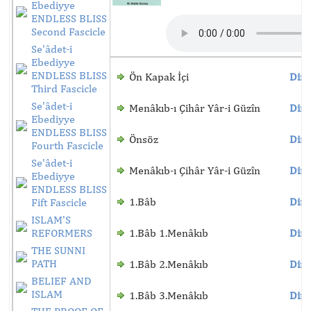
Ebediyye
ENDLESS BLISS
Second Fascicle
Se'âdet-i
Ebediyye
ENDLESS BLISS
Ön Kapak İçi
Dinl
Third Fascicle
Se'âdet-i
Menâkıb-ı Çihâr Yâr-i Güzîn
Dinl
Ebediyye
ENDLESS BLISS
Önsöz
Dinl
Fourth Fascicle
Se'âdet-i
Menâkıb-ı Çihâr Yâr-i Güzîn
Dinl
Ebediyye
ENDLESS BLISS
1.Bâb
Dinl
Fift Fascicle
ISLAM'S
REFORMERS
1.Bâb 1.Menâkıb
Dinl
THE SUNNI
PATH
1.Bâb 2.Menâkıb
Dinl
BELIEF AND
ISLAM
1.Bâb 3.Menâkıb
Dinl