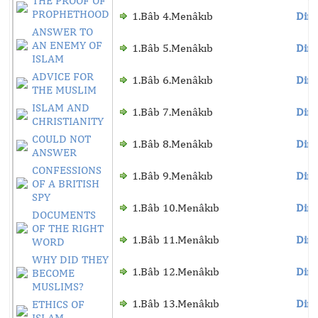
THE PROOF OF
PROPHETHOOD
1.Bâb 4.Menâkıb
Dinl
ANSWER TO
AN ENEMY OF
1.Bâb 5.Menâkıb
Dinl
ISLAM
ADVICE FOR
1.Bâb 6.Menâkıb
Dinl
THE MUSLIM
ISLAM AND
1.Bâb 7.Menâkıb
Dinl
CHRISTIANITY
COULD NOT
1.Bâb 8.Menâkıb
Dinl
ANSWER
CONFESSIONS
1.Bâb 9.Menâkıb
Dinl
OF A BRITISH
SPY
1.Bâb 10.Menâkıb
Dinl
DOCUMENTS
OF THE RIGHT
1.Bâb 11.Menâkıb
Dinl
WORD
WHY DID THEY
1.Bâb 12.Menâkıb
Dinl
BECOME
MUSLIMS?
1.Bâb 13.Menâkıb
Dinl
ETHICS OF
ISLAM