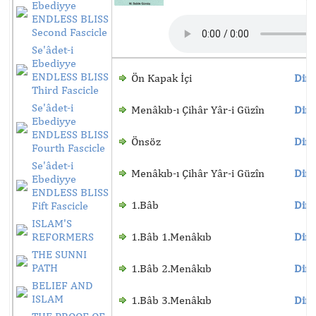
Ebediyye
ENDLESS BLISS
Second Fascicle
Se'âdet-i
Ebediyye
ENDLESS BLISS
Ön Kapak İçi
Dinl
Third Fascicle
Se'âdet-i
Menâkıb-ı Çihâr Yâr-i Güzîn
Dinl
Ebediyye
ENDLESS BLISS
Önsöz
Dinl
Fourth Fascicle
Se'âdet-i
Menâkıb-ı Çihâr Yâr-i Güzîn
Dinl
Ebediyye
ENDLESS BLISS
1.Bâb
Dinl
Fift Fascicle
ISLAM'S
REFORMERS
1.Bâb 1.Menâkıb
Dinl
THE SUNNI
PATH
1.Bâb 2.Menâkıb
Dinl
BELIEF AND
ISLAM
1.Bâb 3.Menâkıb
Dinl