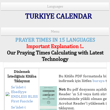
Languages
TURKIYE CALENDAR
Menu
PRAYER TIMES IN 15 LANGUAGES
Important Explanation !..
Our Praying Times Calculating with Latest
Technology
Dinlemek
Bu Kitâbı PDF formatında bilg
İstediğiniz Kitâba
indirmek için lütfen
buraya
tık
Tıklayınız
Se'âdet-i
Not:
Bu pdf dosyasını açabilm
Ebediyye
Reader 'ın 5.0 veya üstü sür
ENDLESS BLISS
sisteminizde yüklü olması ger
First Fascicle
Acrobat Reader'i yüklemek iç
Se'âdet-i
tıklayınız.