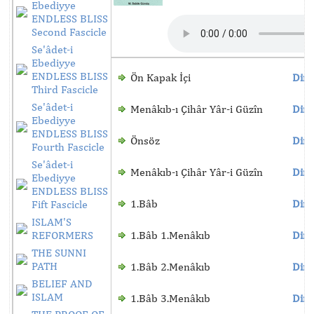
Ebediyye
ENDLESS BLISS
Second Fascicle
Se'âdet-i
Ebediyye
ENDLESS BLISS
Ön Kapak İçi
Dinl
Third Fascicle
Se'âdet-i
Menâkıb-ı Çihâr Yâr-i Güzîn
Dinl
Ebediyye
ENDLESS BLISS
Önsöz
Dinl
Fourth Fascicle
Se'âdet-i
Menâkıb-ı Çihâr Yâr-i Güzîn
Dinl
Ebediyye
ENDLESS BLISS
1.Bâb
Dinl
Fift Fascicle
ISLAM'S
REFORMERS
1.Bâb 1.Menâkıb
Dinl
THE SUNNI
PATH
1.Bâb 2.Menâkıb
Dinl
BELIEF AND
ISLAM
1.Bâb 3.Menâkıb
Dinl