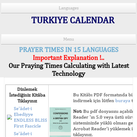
Languages
TURKIYE CALENDAR
Menu
PRAYER TIMES IN 15 LANGUAGES
Important Explanation !..
Our Praying Times Calculating with Latest
Technology
Dinlemek
Bu Kitâbı PDF formatında bilg
İstediğiniz Kitâba
indirmek için lütfen
buraya
tık
Tıklayınız
Se'âdet-i
Not:
Bu pdf dosyasını açabilm
Ebediyye
Reader 'ın 5.0 veya üstü sür
ENDLESS BLISS
sisteminizde yüklü olması ger
First Fascicle
Acrobat Reader'i yüklemek iç
Se'âdet-i
tıklayınız.