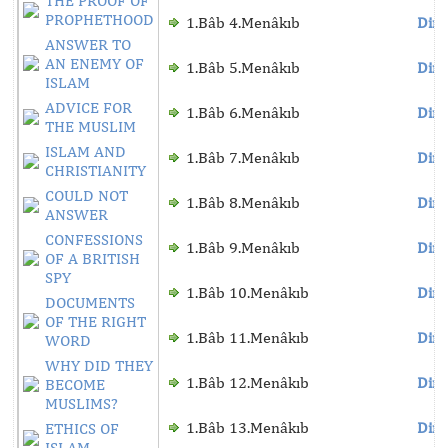
THE PROOF OF
PROPHETHOOD
1.Bâb 4.Menâkıb
Dinl
ANSWER TO
AN ENEMY OF
1.Bâb 5.Menâkıb
Dinl
ISLAM
ADVICE FOR
1.Bâb 6.Menâkıb
Dinl
THE MUSLIM
ISLAM AND
1.Bâb 7.Menâkıb
Dinl
CHRISTIANITY
COULD NOT
1.Bâb 8.Menâkıb
Dinl
ANSWER
CONFESSIONS
1.Bâb 9.Menâkıb
Dinl
OF A BRITISH
SPY
1.Bâb 10.Menâkıb
Dinl
DOCUMENTS
OF THE RIGHT
1.Bâb 11.Menâkıb
Dinl
WORD
WHY DID THEY
1.Bâb 12.Menâkıb
Dinl
BECOME
MUSLIMS?
1.Bâb 13.Menâkıb
Dinl
ETHICS OF
ISLAM