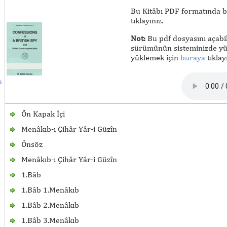
Bu Kitâbı PDF formatında bi
tıklayınız.
Not:
Bu pdf dosyasını açabi
sürümünün sisteminizde yük
yüklemek için
buraya
tıklayı
h
Ön Kapak İçi
Menâkıb-ı Çihâr Yâr-i Güzîn
Önsöz
Menâkıb-ı Çihâr Yâr-i Güzîn
1.Bâb
1.Bâb 1.Menâkıb
1.Bâb 2.Menâkıb
1.Bâb 3.Menâkıb