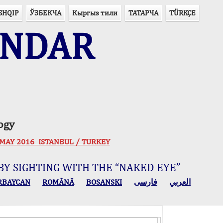
SHQIP
ЎЗБЕКЧА
Кыргыз тили
ТАТАРЧА
TÜRKÇE
ENDAR
ogy
 30 MAY 2016 ISTANBUL / TURKEY
BY SIGHTING WITH THE “NAKED EYE”
RBAYCAN
ROMÂNĂ
BOSANSKI
فارسی
العربي