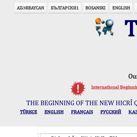
AZӘRBAYCAN
БЪЛГАРСКИ1
BOSANSKI
ENGLISH
T
Ou
International Beginn
THE BEGINNING OF THE NEW HICRÎ 
TÜRKÇE
ENGLISH
FRANÇAIS
РУССКИЙ
ҚА