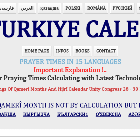
فارسی
العربي
қазақша
POLSKI
ROMÂNĂ
РУССКИЙ
URKIYE CAL
HOME PAGE
INFOS
BOOKS
CONTACT
PRAYER TIMES IN 15 LANGUAGES
Important Explanation !..
r Praying Times Calculating with Latest Technol
ings Of Qamerî Months And Hijrî Calendar Unity Congress 28 -
QAMERÎ MONTH IS NOT BY CALCULATION BUT 
ЗАҚША
КЫPГЫЗЧA
БЪЛГАРСКИ1
O’ZBEKCHA
AZӘ