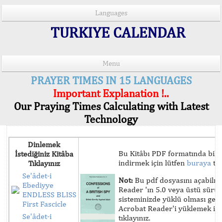
Languages
TURKIYE CALENDAR
Menu
PRAYER TIMES IN 15 LANGUAGES
Important Explanation !..
Our Praying Times Calculating with Latest
Technology
Dinlemek
Bu Kitâbı PDF formatında bilg
İstediğiniz Kitâba
indirmek için lütfen
buraya
tık
Tıklayınız
Se'âdet-i
Not:
Bu pdf dosyasını açabilm
Ebediyye
Reader 'ın 5.0 veya üstü sür
ENDLESS BLISS
sisteminizde yüklü olması ger
First Fascicle
Acrobat Reader'i yüklemek iç
Se'âdet-i
tıklayınız.