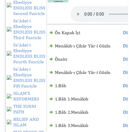
Ebediyye
ENDLESS BLISS
Second Fascicle
Se'âdet-i
Ebediyye
ENDLESS BLISS
Ön Kapak İçi
Dinl
Third Fascicle
Se'âdet-i
Menâkıb-ı Çihâr Yâr-i Güzîn
Dinl
Ebediyye
ENDLESS BLISS
Önsöz
Dinl
Fourth Fascicle
Se'âdet-i
Menâkıb-ı Çihâr Yâr-i Güzîn
Dinl
Ebediyye
ENDLESS BLISS
1.Bâb
Dinl
Fift Fascicle
ISLAM'S
REFORMERS
1.Bâb 1.Menâkıb
Dinl
THE SUNNI
PATH
1.Bâb 2.Menâkıb
Dinl
BELIEF AND
ISLAM
1.Bâb 3.Menâkıb
Dinl