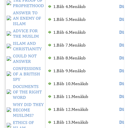
THE PROOF OF
PROPHETHOOD
1.Bâb 4.Menâkıb
Dinl
ANSWER TO
AN ENEMY OF
1.Bâb 5.Menâkıb
Dinl
ISLAM
ADVICE FOR
1.Bâb 6.Menâkıb
Dinl
THE MUSLIM
ISLAM AND
1.Bâb 7.Menâkıb
Dinl
CHRISTIANITY
COULD NOT
1.Bâb 8.Menâkıb
Dinl
ANSWER
CONFESSIONS
1.Bâb 9.Menâkıb
Dinl
OF A BRITISH
SPY
1.Bâb 10.Menâkıb
Dinl
DOCUMENTS
OF THE RIGHT
1.Bâb 11.Menâkıb
Dinl
WORD
WHY DID THEY
1.Bâb 12.Menâkıb
Dinl
BECOME
MUSLIMS?
1.Bâb 13.Menâkıb
Dinl
ETHICS OF
ISLAM