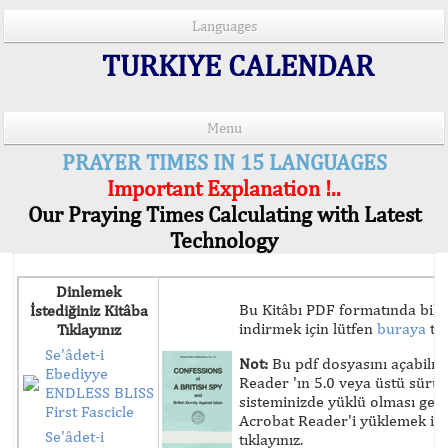
Languages
TURKIYE CALENDAR
Menu
PRAYER TIMES IN 15 LANGUAGES
Important Explanation !..
Our Praying Times Calculating with Latest
Technology
Dinlemek
Bu Kitâbı PDF formatında bilg
İstediğiniz Kitâba
indirmek için lütfen
buraya
tık
Tıklayınız
Se'âdet-i
Not:
Bu pdf dosyasını açabilm
Ebediyye
Reader 'ın 5.0 veya üstü sür
ENDLESS BLISS
sisteminizde yüklü olması ger
First Fascicle
Acrobat Reader'i yüklemek iç
Se'âdet-i
tıklayınız.