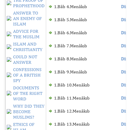
THE PROOF OF
PROPHETHOOD
1.Bâb 4.Menâkıb
Dinl
ANSWER TO
AN ENEMY OF
1.Bâb 5.Menâkıb
Dinl
ISLAM
ADVICE FOR
1.Bâb 6.Menâkıb
Dinl
THE MUSLIM
ISLAM AND
1.Bâb 7.Menâkıb
Dinl
CHRISTIANITY
COULD NOT
1.Bâb 8.Menâkıb
Dinl
ANSWER
CONFESSIONS
1.Bâb 9.Menâkıb
Dinl
OF A BRITISH
SPY
1.Bâb 10.Menâkıb
Dinl
DOCUMENTS
OF THE RIGHT
1.Bâb 11.Menâkıb
Dinl
WORD
WHY DID THEY
1.Bâb 12.Menâkıb
Dinl
BECOME
MUSLIMS?
1.Bâb 13.Menâkıb
Dinl
ETHICS OF
ISLAM