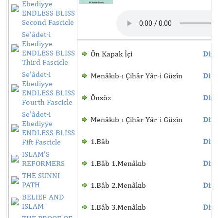
Ebediyye
ENDLESS BLISS
Second Fascicle
Se'âdet-i
Ebediyye
ENDLESS BLISS
Ön Kapak İçi
Dinl
Third Fascicle
Se'âdet-i
Menâkıb-ı Çihâr Yâr-i Güzîn
Dinl
Ebediyye
ENDLESS BLISS
Önsöz
Dinl
Fourth Fascicle
Se'âdet-i
Menâkıb-ı Çihâr Yâr-i Güzîn
Dinl
Ebediyye
ENDLESS BLISS
1.Bâb
Dinl
Fift Fascicle
ISLAM'S
REFORMERS
1.Bâb 1.Menâkıb
Dinl
THE SUNNI
PATH
1.Bâb 2.Menâkıb
Dinl
BELIEF AND
ISLAM
1.Bâb 3.Menâkıb
Dinl