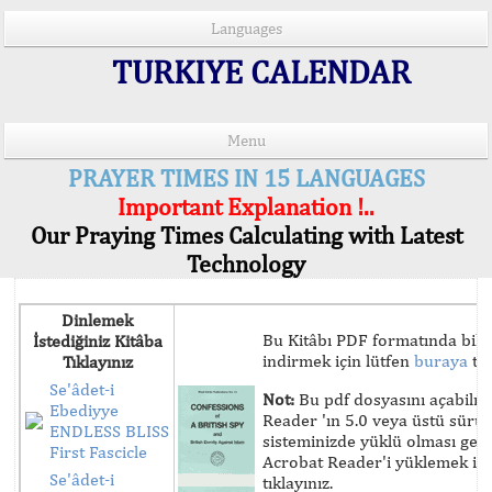
Languages
TURKIYE CALENDAR
Menu
PRAYER TIMES IN 15 LANGUAGES
Important Explanation !..
Our Praying Times Calculating with Latest
Technology
Dinlemek
Bu Kitâbı PDF formatında bilg
İstediğiniz Kitâba
indirmek için lütfen
buraya
tık
Tıklayınız
Se'âdet-i
Not:
Bu pdf dosyasını açabilm
Ebediyye
Reader 'ın 5.0 veya üstü sür
ENDLESS BLISS
sisteminizde yüklü olması ger
First Fascicle
Acrobat Reader'i yüklemek iç
Se'âdet-i
tıklayınız.