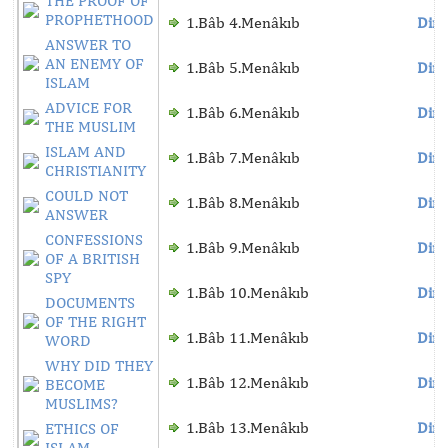
THE PROOF OF
PROPHETHOOD
1.Bâb 4.Menâkıb
Dinl
ANSWER TO
AN ENEMY OF
1.Bâb 5.Menâkıb
Dinl
ISLAM
ADVICE FOR
1.Bâb 6.Menâkıb
Dinl
THE MUSLIM
ISLAM AND
1.Bâb 7.Menâkıb
Dinl
CHRISTIANITY
COULD NOT
1.Bâb 8.Menâkıb
Dinl
ANSWER
CONFESSIONS
1.Bâb 9.Menâkıb
Dinl
OF A BRITISH
SPY
1.Bâb 10.Menâkıb
Dinl
DOCUMENTS
OF THE RIGHT
1.Bâb 11.Menâkıb
Dinl
WORD
WHY DID THEY
1.Bâb 12.Menâkıb
Dinl
BECOME
MUSLIMS?
1.Bâb 13.Menâkıb
Dinl
ETHICS OF
ISLAM