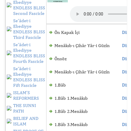
Ebediyye
ENDLESS BLISS
Second Fascicle
Se'âdet-i
Ebediyye
ENDLESS BLISS
Ön Kapak İçi
Dinl
Third Fascicle
Se'âdet-i
Menâkıb-ı Çihâr Yâr-i Güzîn
Dinl
Ebediyye
ENDLESS BLISS
Önsöz
Dinl
Fourth Fascicle
Se'âdet-i
Menâkıb-ı Çihâr Yâr-i Güzîn
Dinl
Ebediyye
ENDLESS BLISS
1.Bâb
Dinl
Fift Fascicle
ISLAM'S
REFORMERS
1.Bâb 1.Menâkıb
Dinl
THE SUNNI
PATH
1.Bâb 2.Menâkıb
Dinl
BELIEF AND
ISLAM
1.Bâb 3.Menâkıb
Dinl