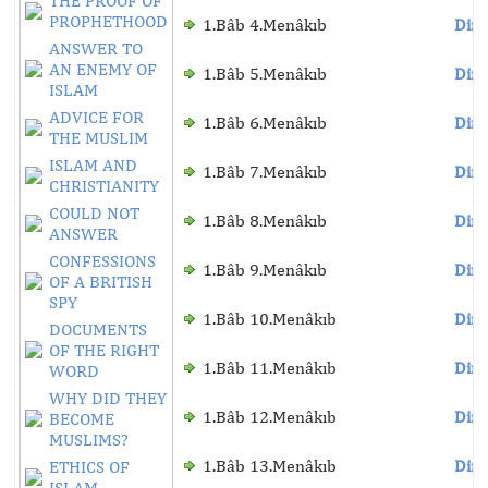
THE PROOF OF
PROPHETHOOD
1.Bâb 4.Menâkıb
Dinl
ANSWER TO
AN ENEMY OF
1.Bâb 5.Menâkıb
Dinl
ISLAM
ADVICE FOR
1.Bâb 6.Menâkıb
Dinl
THE MUSLIM
ISLAM AND
1.Bâb 7.Menâkıb
Dinl
CHRISTIANITY
COULD NOT
1.Bâb 8.Menâkıb
Dinl
ANSWER
CONFESSIONS
1.Bâb 9.Menâkıb
Dinl
OF A BRITISH
SPY
1.Bâb 10.Menâkıb
Dinl
DOCUMENTS
OF THE RIGHT
1.Bâb 11.Menâkıb
Dinl
WORD
WHY DID THEY
1.Bâb 12.Menâkıb
Dinl
BECOME
MUSLIMS?
1.Bâb 13.Menâkıb
Dinl
ETHICS OF
ISLAM