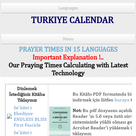
Languages
TURKIYE CALENDAR
Menu
PRAYER TIMES IN 15 LANGUAGES
Important Explanation !..
Our Praying Times Calculating with Latest
Technology
Dinlemek
Bu Kitâbı PDF formatında bilg
İstediğiniz Kitâba
indirmek için lütfen
buraya
tık
Tıklayınız
Se'âdet-i
Not:
Bu pdf dosyasını açabilm
Ebediyye
Reader 'ın 5.0 veya üstü sür
ENDLESS BLISS
sisteminizde yüklü olması ger
First Fascicle
Acrobat Reader'i yüklemek iç
Se'âdet-i
tıklayınız.