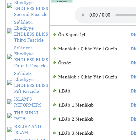
Ebediyye
ENDLESS BLISS
Second Fascicle
Se'âdet-i
Ebediyye
ENDLESS BLISS
Ön Kapak İçi
Dinl
Third Fascicle
Se'âdet-i
Menâkıb-ı Çihâr Yâr-i Güzîn
Dinl
Ebediyye
ENDLESS BLISS
Önsöz
Dinl
Fourth Fascicle
Se'âdet-i
Menâkıb-ı Çihâr Yâr-i Güzîn
Dinl
Ebediyye
ENDLESS BLISS
1.Bâb
Dinl
Fift Fascicle
ISLAM'S
REFORMERS
1.Bâb 1.Menâkıb
Dinl
THE SUNNI
PATH
1.Bâb 2.Menâkıb
Dinl
BELIEF AND
ISLAM
1.Bâb 3.Menâkıb
Dinl