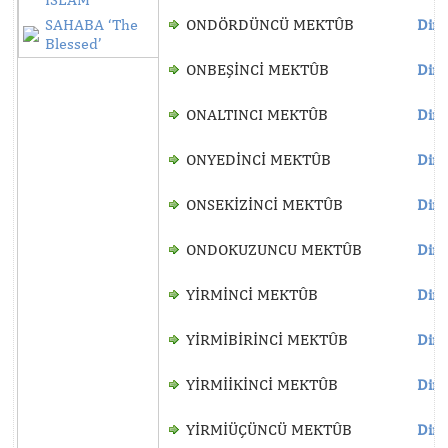
SAHABA ‘The
ONDÖRDÜNCÜ MEKTÛB
Dinl
Blessed’
ONBEŞİNCİ MEKTÛB
Dinl
ONALTINCI MEKTÛB
Dinl
ONYEDİNCİ MEKTÛB
Dinl
ONSEKİZİNCİ MEKTÛB
Dinl
ONDOKUZUNCU MEKTÛB
Dinl
YİRMİNCİ MEKTÛB
Dinl
YİRMİBİRİNCİ MEKTÛB
Dinl
YİRMİİKİNCİ MEKTÛB
Dinl
YİRMİÜÇÜNCÜ MEKTÛB
Dinl