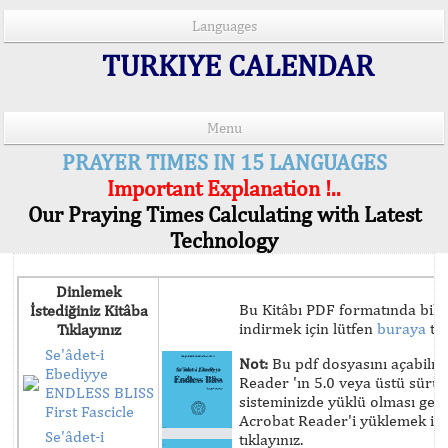
Languages
TURKIYE CALENDAR
Menu
PRAYER TIMES IN 15 LANGUAGES
Important Explanation !..
Our Praying Times Calculating with Latest
Technology
Dinlemek
Bu Kitâbı PDF formatında bilg
İstediğiniz Kitâba
indirmek için lütfen
buraya
tık
Tıklayınız
Se'âdet-i
Not:
Bu pdf dosyasını açabilm
Ebediyye
Reader 'ın 5.0 veya üstü sür
ENDLESS BLISS
sisteminizde yüklü olması ger
First Fascicle
Acrobat Reader'i yüklemek iç
Se'âdet-i
tıklayınız.