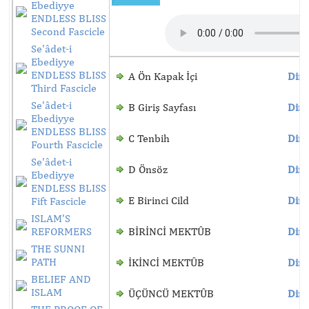
Ebediyye
ENDLESS BLISS
Second Fascicle
Se'âdet-i
Ebediyye
ENDLESS BLISS
A Ön Kapak İçi
Dinl
Third Fascicle
Se'âdet-i
B Giriş Sayfası
Dinl
Ebediyye
ENDLESS BLISS
C Tenbih
Dinl
Fourth Fascicle
Se'âdet-i
D Önsöz
Dinl
Ebediyye
ENDLESS BLISS
E Birinci Cild
Dinl
Fift Fascicle
ISLAM'S
REFORMERS
BİRİNCİ MEKTÛB
Dinl
THE SUNNI
PATH
İKİNCİ MEKTÛB
Dinl
BELIEF AND
ISLAM
ÜÇÜNCÜ MEKTÛB
Dinl