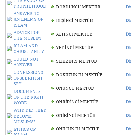
THE PROOF OF
PROPHETHOOD
DÖRDÜNCÜ MEKTÛB
Dinl
ANSWER TO
AN ENEMY OF
BEŞİNCİ MEKTÛB
Dinl
ISLAM
ADVICE FOR
ALTINCI MEKTÛB
Dinl
THE MUSLIM
ISLAM AND
YEDİNCİ MEKTÛB
Dinl
CHRISTIANITY
COULD NOT
SEKİZİNCİ MEKTÛB
Dinl
ANSWER
CONFESSIONS
DOKUZUNCU MEKTÛB
Dinl
OF A BRITISH
SPY
ONUNCU MEKTÛB
Dinl
DOCUMENTS
OF THE RIGHT
ONBİRİNCİ MEKTÛB
Dinl
WORD
WHY DID THEY
ONİKİNCİ MEKTÛB
Dinl
BECOME
MUSLIMS?
ONÜÇÜNCÜ MEKTÛB
Dinl
ETHICS OF
ISLAM