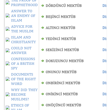
THE PROOF OF
PROPHETHOOD
DÖRDÜNCÜ MEKTÛB
Dinl
ANSWER TO
AN ENEMY OF
BEŞİNCİ MEKTÛB
Dinl
ISLAM
ADVICE FOR
ALTINCI MEKTÛB
Dinl
THE MUSLIM
ISLAM AND
YEDİNCİ MEKTÛB
Dinl
CHRISTIANITY
COULD NOT
SEKİZİNCİ MEKTÛB
Dinl
ANSWER
CONFESSIONS
DOKUZUNCU MEKTÛB
Dinl
OF A BRITISH
SPY
ONUNCU MEKTÛB
Dinl
DOCUMENTS
OF THE RIGHT
ONBİRİNCİ MEKTÛB
Dinl
WORD
WHY DID THEY
ONİKİNCİ MEKTÛB
Dinl
BECOME
MUSLIMS?
ONÜÇÜNCÜ MEKTÛB
Dinl
ETHICS OF
ISLAM