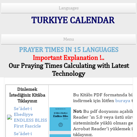
Languages
TURKIYE CALENDAR
Menu
PRAYER TIMES IN 15 LANGUAGES
Important Explanation !..
Our Praying Times Calculating with Latest
Technology
Dinlemek
Bu Kitâbı PDF formatında bilg
İstediğiniz Kitâba
indirmek için lütfen
buraya
tık
Tıklayınız
Se'âdet-i
Not:
Bu pdf dosyasını açabilm
Ebediyye
Reader 'ın 5.0 veya üstü sür
ENDLESS BLISS
sisteminizde yüklü olması ger
First Fascicle
Acrobat Reader'i yüklemek iç
Se'âdet-i
tıklayınız.