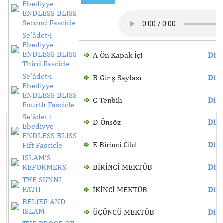
Ebediyye
ENDLESS BLISS
Second Fascicle
Se'âdet-i
Ebediyye
ENDLESS BLISS
A Ön Kapak İçi
Dinl
Third Fascicle
Se'âdet-i
B Giriş Sayfası
Dinl
Ebediyye
ENDLESS BLISS
C Tenbih
Dinl
Fourth Fascicle
Se'âdet-i
D Önsöz
Dinl
Ebediyye
ENDLESS BLISS
E Birinci Cild
Dinl
Fift Fascicle
ISLAM'S
REFORMERS
BİRİNCİ MEKTÛB
Dinl
THE SUNNI
PATH
İKİNCİ MEKTÛB
Dinl
BELIEF AND
ISLAM
ÜÇÜNCÜ MEKTÛB
Dinl