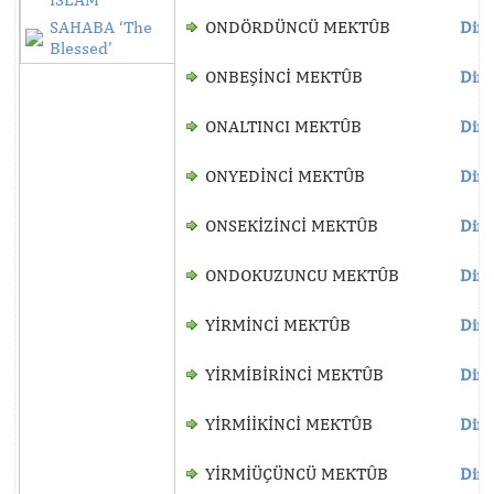
SAHABA ‘The
ONDÖRDÜNCÜ MEKTÛB
Dinl
Blessed’
ONBEŞİNCİ MEKTÛB
Dinl
ONALTINCI MEKTÛB
Dinl
ONYEDİNCİ MEKTÛB
Dinl
ONSEKİZİNCİ MEKTÛB
Dinl
ONDOKUZUNCU MEKTÛB
Dinl
YİRMİNCİ MEKTÛB
Dinl
YİRMİBİRİNCİ MEKTÛB
Dinl
YİRMİİKİNCİ MEKTÛB
Dinl
YİRMİÜÇÜNCÜ MEKTÛB
Dinl