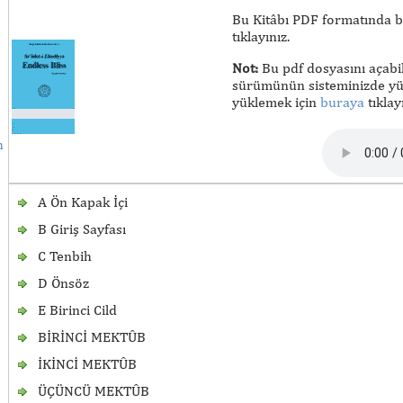
Bu Kitâbı PDF formatında bi
tıklayınız.
Not:
Bu pdf dosyasını açabi
sürümünün sisteminizde yük
yüklemek için
buraya
tıklayı
h
A Ön Kapak İçi
B Giriş Sayfası
C Tenbih
D Önsöz
E Birinci Cild
BİRİNCİ MEKTÛB
İKİNCİ MEKTÛB
ÜÇÜNCÜ MEKTÛB