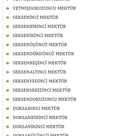
YETMİŞDOKUZUNCU MEKTÛB
SEKSENİNCİ MEKTÛB
SEKSENBİRİNCİ MEKTÛB
SEKSENİKİNCİ MEKTÛB
SEKSENÜÇÜNCÜ MEKTÛB
SEKSENDÖRDÜNCÜ MEKTÛB
SEKSENBEŞİNCİ MEKTÛB
SEKSENALTINCI MEKTÛB
SEKSENYEDİNCİ MEKTÛB
SEKSENSEKİZİNCİ MEKTÛB
SEKSENDOKUZUNCU MEKTÛB
DOKSANINCI MEKTÛB
DOKSANBİRİNCİ MEKTÛB
DOKSANİKİNCİ MEKTÛB
DOKSANÜÇÜNCÜ MEKTÛB