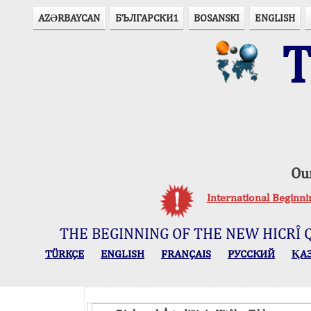
AZӘRBAYCAN
БЪЛГАРСКИ1
BOSANSKI
ENGLISH
T
Ou
International Beginn
THE BEGINNING OF THE NEW HICRÎ 
TÜRKÇE
ENGLISH
FRANÇAIS
РУССКИЙ
ҚА