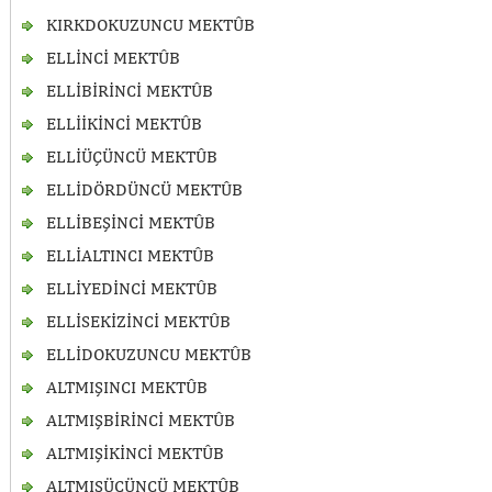
KIRKDOKUZUNCU MEKTÛB
ELLİNCİ MEKTÛB
ELLİBİRİNCİ MEKTÛB
ELLİİKİNCİ MEKTÛB
ELLİÜÇÜNCÜ MEKTÛB
ELLİDÖRDÜNCÜ MEKTÛB
ELLİBEŞİNCİ MEKTÛB
ELLİALTINCI MEKTÛB
ELLİYEDİNCİ MEKTÛB
ELLİSEKİZİNCİ MEKTÛB
ELLİDOKUZUNCU MEKTÛB
ALTMIŞINCI MEKTÛB
ALTMIŞBİRİNCİ MEKTÛB
ALTMIŞİKİNCİ MEKTÛB
ALTMIŞÜÇÜNCÜ MEKTÛB