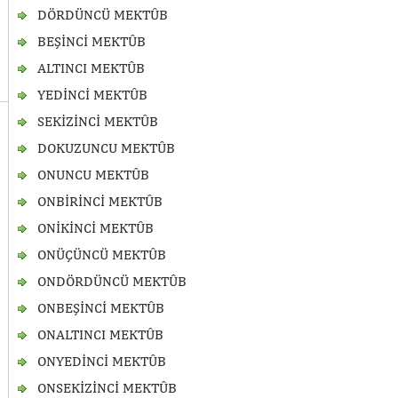
DÖRDÜNCÜ MEKTÛB
BEŞİNCİ MEKTÛB
ALTINCI MEKTÛB
YEDİNCİ MEKTÛB
SEKİZİNCİ MEKTÛB
DOKUZUNCU MEKTÛB
ONUNCU MEKTÛB
ONBİRİNCİ MEKTÛB
ONİKİNCİ MEKTÛB
ONÜÇÜNCÜ MEKTÛB
ONDÖRDÜNCÜ MEKTÛB
ONBEŞİNCİ MEKTÛB
ONALTINCI MEKTÛB
ONYEDİNCİ MEKTÛB
ONSEKİZİNCİ MEKTÛB