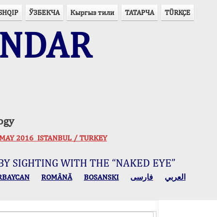
SHQIP
ЎЗБЕКЧА
Кыргыз тили
ТАТАРЧА
TÜRKÇE
ENDAR
ogy
 30 MAY 2016 ISTANBUL / TURKEY
BY SIGHTING WITH THE “NAKED EYE”
RBAYCAN
ROMÂNĂ
BOSANSKI
فارسی
العربي