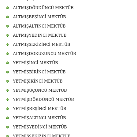
ALTMIŞDÖRDÜNCÜ MEKTÛB
ALTMIŞBEŞİNCİ MEKTÛB
ALTMIŞALTINCI MEKTÛB
ALTMIŞYEDİNCİ MEKTÛB
ALTMIŞSEKİZİNCİ MEKTÛB
ALTMIŞDOKUZUNCU MEKTÛB
YETMİŞİNCİ MEKTÛB
YETMİŞBİRİNCİ MEKTÛB
YETMİŞİKİNCİ MEKTÛB
YETMİŞÜÇÜNCÜ MEKTÛB
YETMİŞDÖRDÜNCÜ MEKTÛB
YETMİŞBEŞİNCİ MEKTÛB
YETMİŞALTINCI MEKTÛB
YETMİŞYEDİNCİ MEKTÛB
YETMİŞSEKİZİNCİ MEKTÛB