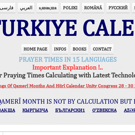
فارسی
العربي
қазақша
POLSKI
ROMÂNĂ
РУССКИЙ
URKIYE CAL
HOME PAGE
INFOS
BOOKS
CONTACT
PRAYER TIMES IN 15 LANGUAGES
Important Explanation !..
r Praying Times Calculating with Latest Technol
ings Of Qamerî Months And Hijrî Calendar Unity Congress 28 -
QAMERÎ MONTH IS NOT BY CALCULATION BUT 
ЗАҚША
КЫPГЫЗЧA
БЪЛГАРСКИ1
O’ZBEKCHA
AZӘ