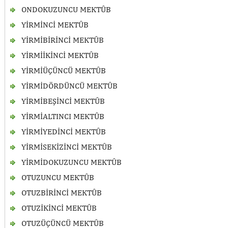
ONDOKUZUNCU MEKTÛB
YİRMİNCİ MEKTÛB
YİRMİBİRİNCİ MEKTÛB
YİRMİİKİNCİ MEKTÛB
YİRMİÜÇÜNCÜ MEKTÛB
YİRMİDÖRDÜNCÜ MEKTÛB
YİRMİBEŞİNCİ MEKTÛB
YİRMİALTINCI MEKTÛB
YİRMİYEDİNCİ MEKTÛB
YİRMİSEKİZİNCİ MEKTÛB
YİRMİDOKUZUNCU MEKTÛB
OTUZUNCU MEKTÛB
OTUZBİRİNCİ MEKTÛB
OTUZİKİNCİ MEKTÛB
OTUZÜÇÜNCÜ MEKTÛB