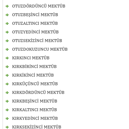
OTUZDÖRDÜNCÜ MEKTÛB
OTUZBEŞİNCİ MEKTÛB
OTUZALTINCI MEKTÛB
OTUZYEDİNCİ MEKTÛB
OTUZSEKİZİNCİ MEKTÛB
OTUZDOKUZUNCU MEKTÛB
KIRKINCI MEKTÛB
KIRKBİRİNCİ MEKTÛB
KIRKİKİNCİ MEKTÛB
KIRKÜÇÜNCÜ MEKTÛB
KIRKDÖRDÜNCÜ MEKTÛB
KIRKBEŞİNCİ MEKTÛB
KIRKALTINCI MEKTÛB
KIRKYEDİNCİ MEKTÛB
KIRKSEKİZİNCİ MEKTÛB