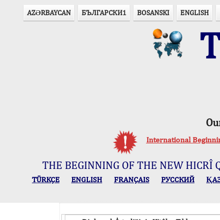
AZӘRBAYCAN
БЪЛГАРСКИ1
BOSANSKI
ENGLISH
T
Ou
International Beginn
THE BEGINNING OF THE NEW HICRÎ 
TÜRKÇE
ENGLISH
FRANÇAIS
РУССКИЙ
ҚА