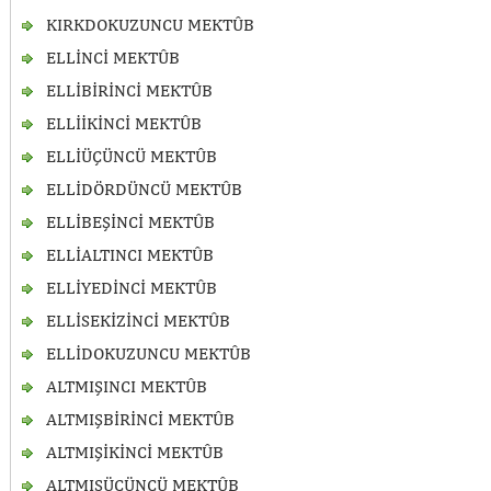
KIRKDOKUZUNCU MEKTÛB
ELLİNCİ MEKTÛB
ELLİBİRİNCİ MEKTÛB
ELLİİKİNCİ MEKTÛB
ELLİÜÇÜNCÜ MEKTÛB
ELLİDÖRDÜNCÜ MEKTÛB
ELLİBEŞİNCİ MEKTÛB
ELLİALTINCI MEKTÛB
ELLİYEDİNCİ MEKTÛB
ELLİSEKİZİNCİ MEKTÛB
ELLİDOKUZUNCU MEKTÛB
ALTMIŞINCI MEKTÛB
ALTMIŞBİRİNCİ MEKTÛB
ALTMIŞİKİNCİ MEKTÛB
ALTMIŞÜÇÜNCÜ MEKTÛB