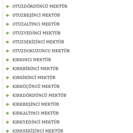
OTUZDÖRDÜNCÜ MEKTÛB
OTUZBEŞİNCİ MEKTÛB
OTUZALTINCI MEKTÛB
OTUZYEDİNCİ MEKTÛB
OTUZSEKİZİNCİ MEKTÛB
OTUZDOKUZUNCU MEKTÛB
KIRKINCI MEKTÛB
KIRKBİRİNCİ MEKTÛB
KIRKİKİNCİ MEKTÛB
KIRKÜÇÜNCÜ MEKTÛB
KIRKDÖRDÜNCÜ MEKTÛB
KIRKBEŞİNCİ MEKTÛB
KIRKALTINCI MEKTÛB
KIRKYEDİNCİ MEKTÛB
KIRKSEKİZİNCİ MEKTÛB