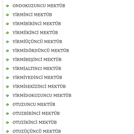
ONDOKUZUNCU MEKTÛB
YİRMİNCİ MEKTÛB
YİRMİBİRİNCİ MEKTÛB
YİRMİİKİNCİ MEKTÛB
YİRMİÜÇÜNCÜ MEKTÛB
YİRMİDÖRDÜNCÜ MEKTÛB
YİRMİBEŞİNCİ MEKTÛB
YİRMİALTINCI MEKTÛB
YİRMİYEDİNCİ MEKTÛB
YİRMİSEKİZİNCİ MEKTÛB
YİRMİDOKUZUNCU MEKTÛB
OTUZUNCU MEKTÛB
OTUZBİRİNCİ MEKTÛB
OTUZİKİNCİ MEKTÛB
OTUZÜÇÜNCÜ MEKTÛB