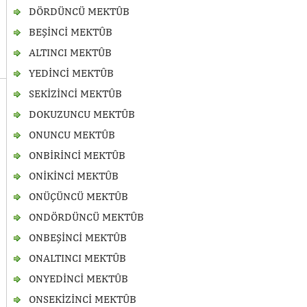
DÖRDÜNCÜ MEKTÛB
BEŞİNCİ MEKTÛB
ALTINCI MEKTÛB
YEDİNCİ MEKTÛB
SEKİZİNCİ MEKTÛB
DOKUZUNCU MEKTÛB
ONUNCU MEKTÛB
ONBİRİNCİ MEKTÛB
ONİKİNCİ MEKTÛB
ONÜÇÜNCÜ MEKTÛB
ONDÖRDÜNCÜ MEKTÛB
ONBEŞİNCİ MEKTÛB
ONALTINCI MEKTÛB
ONYEDİNCİ MEKTÛB
ONSEKİZİNCİ MEKTÛB