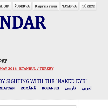
SHQIP
ЎЗБЕКЧА
Кыргыз тили
ТАТАРЧА
TÜRKÇE
ENDAR
ogy
 30 MAY 2016 ISTANBUL / TURKEY
BY SIGHTING WITH THE “NAKED EYE”
RBAYCAN
ROMÂNĂ
BOSANSKI
فارسی
العربي