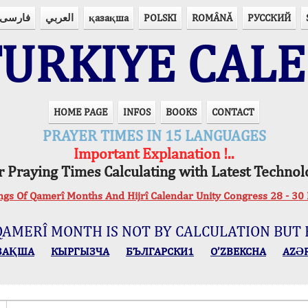
فارسی
العربي
қазақша
POLSKI
ROMÂNĂ
РУССКИЙ
URKIYE CAL
HOME PAGE
INFOS
BOOKS
CONTACT
PRAYER TIMES IN 15 LANGUAGES
Important Explanation !..
r Praying Times Calculating with Latest Technol
ings Of Qamerî Months And Hijrî Calendar Unity Congress 28 -
QAMERÎ MONTH IS NOT BY CALCULATION BUT 
ЗАҚША
КЫPГЫЗЧA
БЪЛГАРСКИ1
O’ZBEKCHA
AZӘ