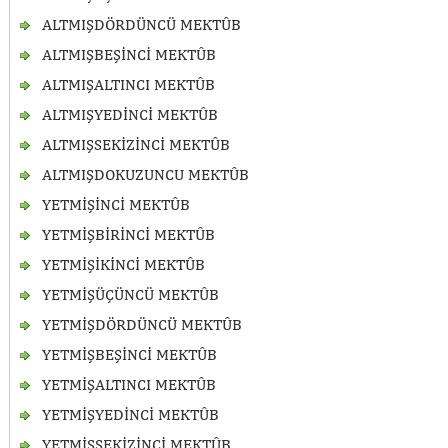
ALTMIŞDÖRDÜNCÜ MEKTÛB
ALTMIŞBEŞİNCİ MEKTÛB
ALTMIŞALTINCI MEKTÛB
ALTMIŞYEDİNCİ MEKTÛB
ALTMIŞSEKİZİNCİ MEKTÛB
ALTMIŞDOKUZUNCU MEKTÛB
YETMİŞİNCİ MEKTÛB
YETMİŞBİRİNCİ MEKTÛB
YETMİŞİKİNCİ MEKTÛB
YETMİŞÜÇÜNCÜ MEKTÛB
YETMİŞDÖRDÜNCÜ MEKTÛB
YETMİŞBEŞİNCİ MEKTÛB
YETMİŞALTINCI MEKTÛB
YETMİŞYEDİNCİ MEKTÛB
YETMİŞSEKİZİNCİ MEKTÛB