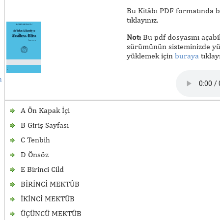
Bu Kitâbı PDF formatında bi
tıklayınız.
Not:
Bu pdf dosyasını açabi
sürümünün sisteminizde yük
yüklemek için
buraya
tıklayı
h
A Ön Kapak İçi
B Giriş Sayfası
C Tenbih
D Önsöz
E Birinci Cild
BİRİNCİ MEKTÛB
İKİNCİ MEKTÛB
ÜÇÜNCÜ MEKTÛB