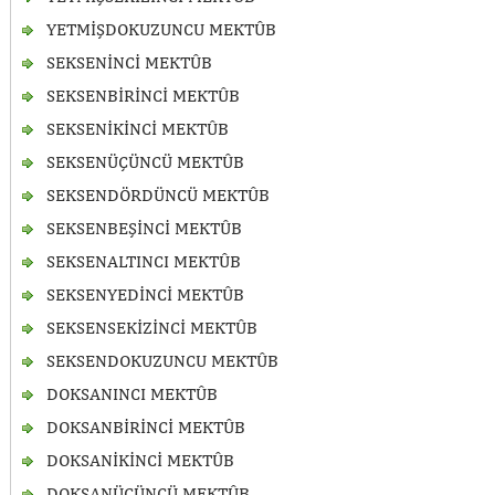
YETMİŞDOKUZUNCU MEKTÛB
SEKSENİNCİ MEKTÛB
SEKSENBİRİNCİ MEKTÛB
SEKSENİKİNCİ MEKTÛB
SEKSENÜÇÜNCÜ MEKTÛB
SEKSENDÖRDÜNCÜ MEKTÛB
SEKSENBEŞİNCİ MEKTÛB
SEKSENALTINCI MEKTÛB
SEKSENYEDİNCİ MEKTÛB
SEKSENSEKİZİNCİ MEKTÛB
SEKSENDOKUZUNCU MEKTÛB
DOKSANINCI MEKTÛB
DOKSANBİRİNCİ MEKTÛB
DOKSANİKİNCİ MEKTÛB
DOKSANÜÇÜNCÜ MEKTÛB