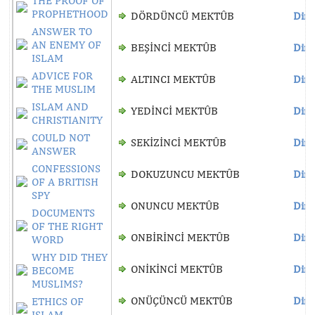
THE PROOF OF
PROPHETHOOD
DÖRDÜNCÜ MEKTÛB
Dinl
ANSWER TO
AN ENEMY OF
BEŞİNCİ MEKTÛB
Dinl
ISLAM
ADVICE FOR
ALTINCI MEKTÛB
Dinl
THE MUSLIM
ISLAM AND
YEDİNCİ MEKTÛB
Dinl
CHRISTIANITY
COULD NOT
SEKİZİNCİ MEKTÛB
Dinl
ANSWER
CONFESSIONS
DOKUZUNCU MEKTÛB
Dinl
OF A BRITISH
SPY
ONUNCU MEKTÛB
Dinl
DOCUMENTS
OF THE RIGHT
ONBİRİNCİ MEKTÛB
Dinl
WORD
WHY DID THEY
ONİKİNCİ MEKTÛB
Dinl
BECOME
MUSLIMS?
ONÜÇÜNCÜ MEKTÛB
Dinl
ETHICS OF
ISLAM