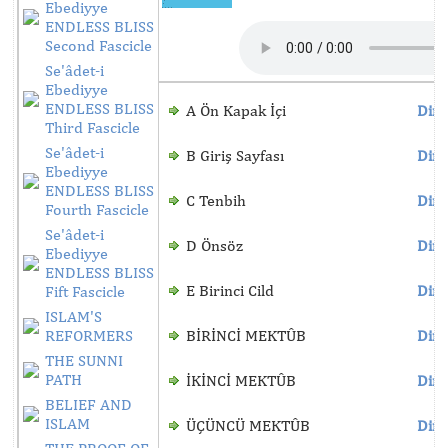
Ebediyye
ENDLESS BLISS
Second Fascicle
Se'âdet-i
Ebediyye
ENDLESS BLISS
A Ön Kapak İçi
Dinl
Third Fascicle
Se'âdet-i
B Giriş Sayfası
Dinl
Ebediyye
ENDLESS BLISS
C Tenbih
Dinl
Fourth Fascicle
Se'âdet-i
D Önsöz
Dinl
Ebediyye
ENDLESS BLISS
E Birinci Cild
Dinl
Fift Fascicle
ISLAM'S
REFORMERS
BİRİNCİ MEKTÛB
Dinl
THE SUNNI
PATH
İKİNCİ MEKTÛB
Dinl
BELIEF AND
ISLAM
ÜÇÜNCÜ MEKTÛB
Dinl