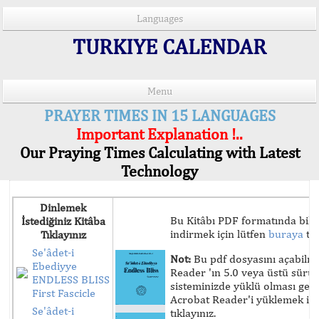
Languages
TURKIYE CALENDAR
Menu
PRAYER TIMES IN 15 LANGUAGES
Important Explanation !..
Our Praying Times Calculating with Latest
Technology
Dinlemek
Bu Kitâbı PDF formatında bilg
İstediğiniz Kitâba
indirmek için lütfen
buraya
tık
Tıklayınız
Se'âdet-i
Not:
Bu pdf dosyasını açabilm
Ebediyye
Reader 'ın 5.0 veya üstü sür
ENDLESS BLISS
sisteminizde yüklü olması ger
First Fascicle
Acrobat Reader'i yüklemek iç
Se'âdet-i
tıklayınız.