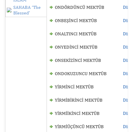
SAHABA ‘The
ONDÖRDÜNCÜ MEKTÛB
Dinl
Blessed’
ONBEŞİNCİ MEKTÛB
Dinl
ONALTINCI MEKTÛB
Dinl
ONYEDİNCİ MEKTÛB
Dinl
ONSEKİZİNCİ MEKTÛB
Dinl
ONDOKUZUNCU MEKTÛB
Dinl
YİRMİNCİ MEKTÛB
Dinl
YİRMİBİRİNCİ MEKTÛB
Dinl
YİRMİİKİNCİ MEKTÛB
Dinl
YİRMİÜÇÜNCÜ MEKTÛB
Dinl