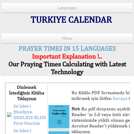
Languages
TURKIYE CALENDAR
Menu
PRAYER TIMES IN 15 LANGUAGES
Important Explanation !..
Our Praying Times Calculating with Latest
Technology
Dinlemek
Bu Kitâbı PDF formatında bilg
İstediğiniz Kitâba
indirmek için lütfen
buraya
tık
Tıklayınız
Se'âdet-i
Not:
Bu pdf dosyasını açabilm
Ebediyye
Reader 'ın 5.0 veya üstü sür
ENDLESS BLISS
sisteminizde yüklü olması ger
First Fascicle
Acrobat Reader'i yüklemek iç
Se'âdet-i
tıklayınız.