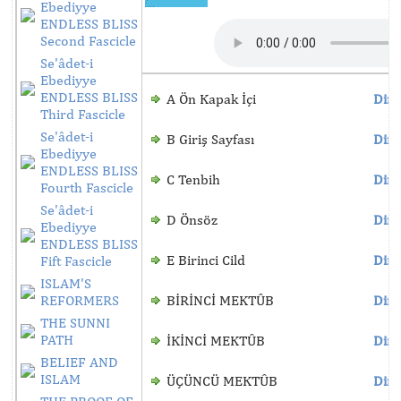
Ebediyye
ENDLESS BLISS
Second Fascicle
Se'âdet-i
Ebediyye
ENDLESS BLISS
A Ön Kapak İçi
Dinl
Third Fascicle
Se'âdet-i
B Giriş Sayfası
Dinl
Ebediyye
ENDLESS BLISS
C Tenbih
Dinl
Fourth Fascicle
Se'âdet-i
D Önsöz
Dinl
Ebediyye
ENDLESS BLISS
E Birinci Cild
Dinl
Fift Fascicle
ISLAM'S
REFORMERS
BİRİNCİ MEKTÛB
Dinl
THE SUNNI
PATH
İKİNCİ MEKTÛB
Dinl
BELIEF AND
ISLAM
ÜÇÜNCÜ MEKTÛB
Dinl