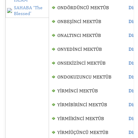
SAHABA ‘The
ONDÖRDÜNCÜ MEKTÛB
Dinl
Blessed’
ONBEŞİNCİ MEKTÛB
Dinl
ONALTINCI MEKTÛB
Dinl
ONYEDİNCİ MEKTÛB
Dinl
ONSEKİZİNCİ MEKTÛB
Dinl
ONDOKUZUNCU MEKTÛB
Dinl
YİRMİNCİ MEKTÛB
Dinl
YİRMİBİRİNCİ MEKTÛB
Dinl
YİRMİİKİNCİ MEKTÛB
Dinl
YİRMİÜÇÜNCÜ MEKTÛB
Dinl