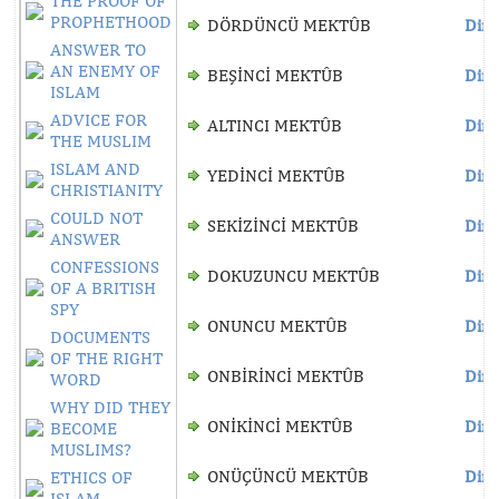
THE PROOF OF
PROPHETHOOD
DÖRDÜNCÜ MEKTÛB
Dinl
ANSWER TO
AN ENEMY OF
BEŞİNCİ MEKTÛB
Dinl
ISLAM
ADVICE FOR
ALTINCI MEKTÛB
Dinl
THE MUSLIM
ISLAM AND
YEDİNCİ MEKTÛB
Dinl
CHRISTIANITY
COULD NOT
SEKİZİNCİ MEKTÛB
Dinl
ANSWER
CONFESSIONS
DOKUZUNCU MEKTÛB
Dinl
OF A BRITISH
SPY
ONUNCU MEKTÛB
Dinl
DOCUMENTS
OF THE RIGHT
ONBİRİNCİ MEKTÛB
Dinl
WORD
WHY DID THEY
ONİKİNCİ MEKTÛB
Dinl
BECOME
MUSLIMS?
ONÜÇÜNCÜ MEKTÛB
Dinl
ETHICS OF
ISLAM