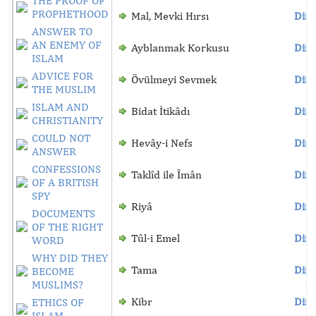
THE PROOF OF
PROPHETHOOD
Mal, Mevki Hırsı
Dinl
ANSWER TO
AN ENEMY OF
Ayblanmak Korkusu
Dinl
ISLAM
ADVICE FOR
Övülmeyi Sevmek
Dinl
THE MUSLIM
ISLAM AND
Bidat İtikâdı
Dinl
CHRISTIANITY
COULD NOT
Hevây-i Nefs
Dinl
ANSWER
CONFESSIONS
Taklîd ile Îmân
Dinl
OF A BRITISH
SPY
Riyâ
Dinl
DOCUMENTS
OF THE RIGHT
Tûl-i Emel
Dinl
WORD
WHY DID THEY
Tama
Dinl
BECOME
MUSLIMS?
Kibr
Dinl
ETHICS OF
ISLAM