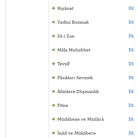
Hıyânet
Dinl
Vadini Bozmak
Dinl
Sû-i Zan
Dinl
Mâla Muhabbet
Dinl
Tevsîf
Dinl
Fâsıkları Sevmek
Dinl
Âlimlere Düşmanlık
Dinl
Fitne
Dinl
Müdâhene ve Müdârâ
Dinl
İnâd ve Mükâbere
Dinl