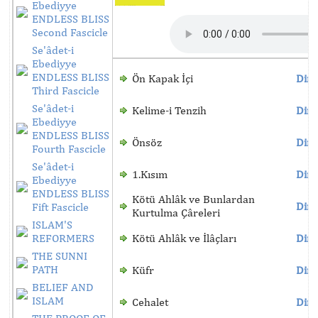
Ebediyye
ENDLESS BLISS
Second Fascicle
Se'âdet-i
Ebediyye
ENDLESS BLISS
Ön Kapak İçi
Dinl
Third Fascicle
Se'âdet-i
Kelime-i Tenzih
Dinl
Ebediyye
ENDLESS BLISS
Önsöz
Dinl
Fourth Fascicle
Se'âdet-i
1.Kısım
Dinl
Ebediyye
ENDLESS BLISS
Kötü Ahlâk ve Bunlardan
Dinl
Fift Fascicle
Kurtulma Çâreleri
ISLAM'S
REFORMERS
Kötü Ahlâk ve İlâçları
Dinl
THE SUNNI
PATH
Küfr
Dinl
BELIEF AND
ISLAM
Cehalet
Dinl