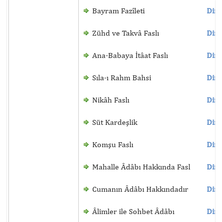
Bayram Fazîleti
Dinl
Zühd ve Takvâ Faslı
Dinl
Ana-Babaya İtâat Faslı
Dinl
Sıla-ı Rahm Bahsi
Dinl
Nikâh Faslı
Dinl
Süt Kardeşlik
Dinl
Komşu Faslı
Dinl
Mahalle Âdâbı Hakkında Fasl
Dinl
Cumanın Âdâbı Hakkındadır
Dinl
Âlimler ile Sohbet Âdâbı
Dinl