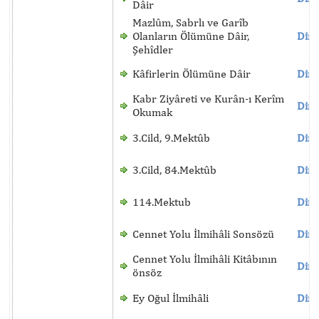
Dâir
Mazlûm, Sabrlı ve Garîb
Olanların Ölümüne Dâir,
Dinl
Şehîdler
Kâfirlerin Ölümüne Dâir
Dinl
Kabr Ziyâreti ve Kurân-ı Kerîm
Dinl
Okumak
3.Cild, 9.Mektûb
Dinl
3.Cild, 84.Mektûb
Dinl
114.Mektub
Dinl
Cennet Yolu İlmihâli Sonsözü
Dinl
Cennet Yolu İlmihâli Kitâbının
Dinl
önsöz
Ey Oğul İlmihâli
Dinl