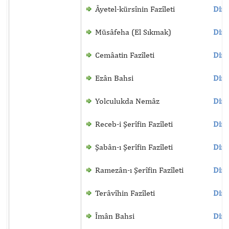
Âyetel-kürsînin Fazîleti
Dinl
Müsâfeha (El Sıkmak)
Dinl
Cemâatin Fazîleti
Dinl
Ezân Bahsi
Dinl
Yolculukda Nemâz
Dinl
Receb-i Şerîfin Fazîleti
Dinl
Şabân-ı Şerîfin Fazîleti
Dinl
Ramezân-ı Şerîfin Fazîleti
Dinl
Terâvîhin Fazîleti
Dinl
Îmân Bahsi
Dinl