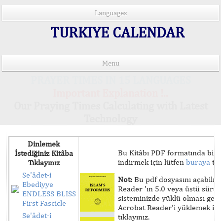
Languages
TURKIYE CALENDAR
Menu
PRAYER TIMES IN 15 LANGUAGES
Important Explanation !..
Our Praying Times Calculating with Latest
Technology
Dinlemek
Bu Kitâbı PDF formatında bilg
İstediğiniz Kitâba
indirmek için lütfen
buraya
tık
Tıklayınız
Se'âdet-i
Not:
Bu pdf dosyasını açabilm
Ebediyye
Reader 'ın 5.0 veya üstü sür
ENDLESS BLISS
sisteminizde yüklü olması ger
First Fascicle
Acrobat Reader'i yüklemek iç
Se'âdet-i
tıklayınız.