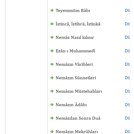
Teyemmüm Bâbı
Dinl
İstincâ, İstibrâ, İstinkâ
Dinl
Nemâz Nasıl kılınır
Dinl
Ezân-ı Muhammedî
Dinl
Nemâzın Vâcibleri
Dinl
Nemâzın Sünnetleri
Dinl
Nemâzın Müstehabları
Dinl
Nemâzın Âdâbı
Dinl
Nemâzdan Sonra Duâ
Dinl
Nemâzın Mekrûhları
Dinl