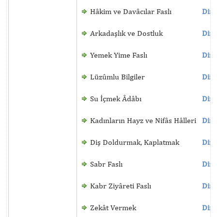
Hâkim ve Davâcılar Faslı
Dinl
Arkadaşlık ve Dostluk
Dinl
Yemek Yime Faslı
Dinl
Lüzûmlu Bilgiler
Dinl
Su İçmek Âdâbı
Dinl
Kadınların Hayz ve Nifâs Hâlleri
Dinl
Diş Doldurmak, Kaplatmak
Dinl
Sabr Faslı
Dinl
Kabr Ziyâreti Faslı
Dinl
Zekât Vermek
Dinl