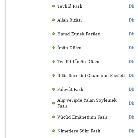
Tevhîd Faslı
Dinl
Allah Rızâsı
Dinl
Hamd Etmek Fazîleti
Dinl
Îmân Düâsı
Dinl
Tecdîd-i Îmân Düâsı
Dinl
İhlâs Sûresini Okumanın Fazîleti
Dinl
Salevât Faslı
Dinl
Alış-verişde Yalan Söylemek
Dinl
Faslı
Vücûd Emânetinin Faslı
Dinl
Nimetlere Şükr Faslı
Dinl