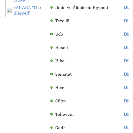
SAHABA ‘The
İlmin ve Âlimlerin Kıymeti
Dinl
Blessed’
Tezellül
Dinl
Ucb
Dinl
Hased
Dinl
Hıkd
Dinl
Şemâtet
Dinl
Hicr
Dinl
Cübn
Dinl
Tehevvür
Dinl
Gadr
Dinl