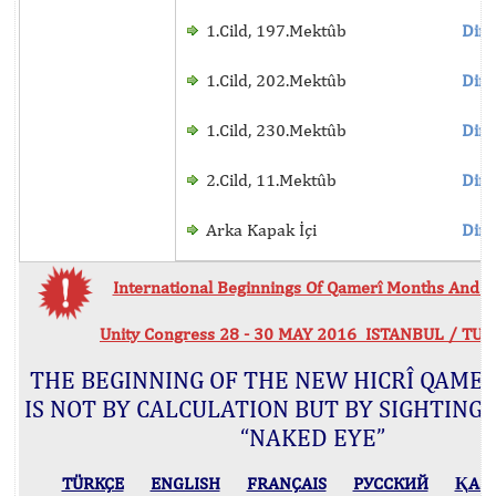
1.Cild, 197.Mektûb
Dinl
1.Cild, 202.Mektûb
Dinl
1.Cild, 230.Mektûb
Dinl
2.Cild, 11.Mektûb
Dinl
Arka Kapak İçi
Dinl
International Beginnings Of Qamerî Months And Hi
Unity Congress 28 - 30 MAY 2016 ISTANBUL / TU
THE BEGINNING OF THE NEW HICRÎ QAME
IS NOT BY CALCULATION BUT BY SIGHTING
“NAKED EYE”
TÜRKÇE
ENGLISH
FRANÇAIS
РУССКИЙ
ҚАЗ