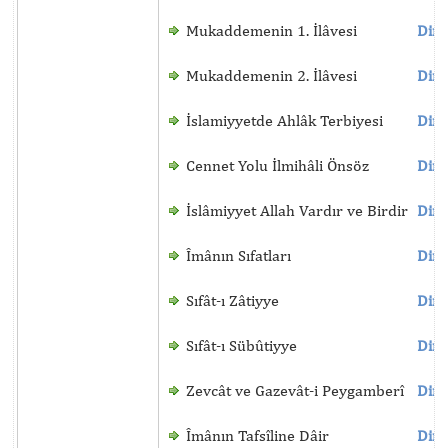
Mukaddemenin 1. İlâvesi
Dinl
Mukaddemenin 2. İlâvesi
Dinl
İslamiyyetde Ahlâk Terbiyesi
Dinl
Cennet Yolu İlmihâli Önsöz
Dinl
İslâmiyyet Allah Vardır ve Birdir
Dinl
Îmânın Sıfatları
Dinl
Sıfât-ı Zâtiyye
Dinl
Sıfât-ı Sübûtiyye
Dinl
Zevcât ve Gazevât-i Peygamberî
Dinl
Îmânın Tafsîline Dâir
Dinl