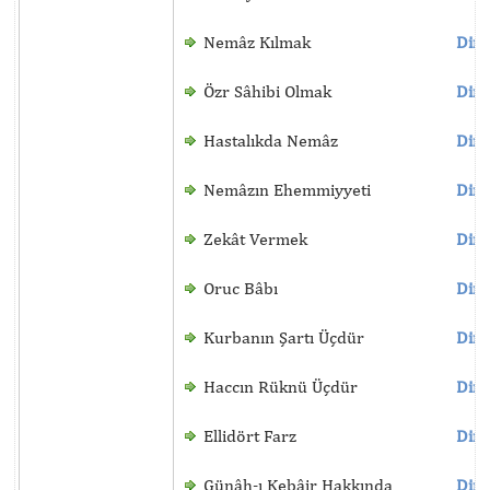
Nemâz Kılmak
Dinl
Özr Sâhibi Olmak
Dinl
Hastalıkda Nemâz
Dinl
Nemâzın Ehemmiyyeti
Dinl
Zekât Vermek
Dinl
Oruc Bâbı
Dinl
Kurbanın Şartı Üçdür
Dinl
Haccın Rüknü Üçdür
Dinl
Ellidört Farz
Dinl
Günâh-ı Kebâir Hakkında
Dinl