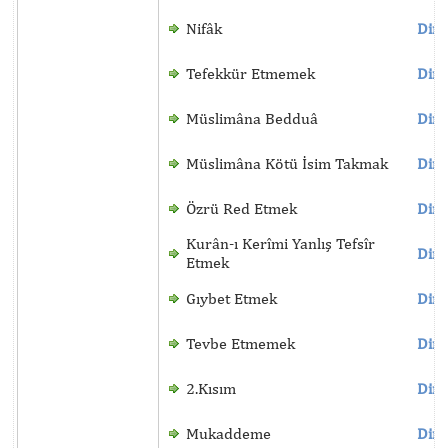
Nifâk
Dinl
Tefekkür Etmemek
Dinl
Müslimâna Bedduâ
Dinl
Müslimâna Kötü İsim Takmak
Dinl
Özrü Red Etmek
Dinl
Kurân-ı Kerîmi Yanlış Tefsîr
Dinl
Etmek
Gıybet Etmek
Dinl
Tevbe Etmemek
Dinl
2.Kısım
Dinl
Mukaddeme
Dinl