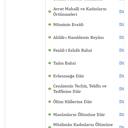
Avret Mahalli ve Kadınların
Dinl
Örtünmeleri
Müminin Evsâfı
Dinl
Ahlâk-ı Hamîdenin Beyânı
Dinl
Fezâil-i Eshâb Bahsi
Dinl
Taâm Bahsi
Dinl
Evlenmeğe Dâir
Dinl
Cenâzenin Techiz, Tekfîn ve
Dinl
Tedfînine Dâir
Ölüm Hâllerine Dâir
Dinl
Masûmların Ölümüne Dâir
Dinl
Müslimân Kadınların Ölümüne
Dinl