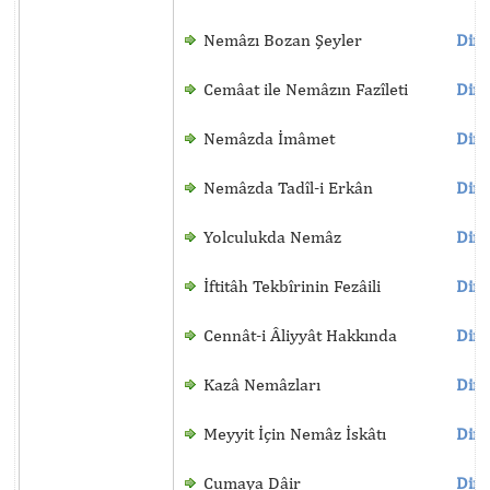
Nemâzı Bozan Şeyler
Dinl
Cemâat ile Nemâzın Fazîleti
Dinl
Nemâzda İmâmet
Dinl
Nemâzda Tadîl-i Erkân
Dinl
Yolculukda Nemâz
Dinl
İftitâh Tekbîrinin Fezâili
Dinl
Cennât-i Âliyyât Hakkında
Dinl
Kazâ Nemâzları
Dinl
Meyyit İçin Nemâz İskâtı
Dinl
Cumaya Dâir
Dinl