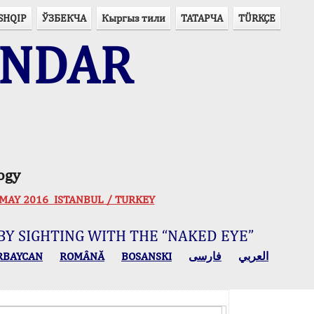
SHQIP
ЎЗБЕКЧА
Кыргыз тили
ТАТАРЧА
TÜRKÇE
ENDAR
ogy
 30 MAY 2016 ISTANBUL / TURKEY
BY SIGHTING WITH THE “NAKED EYE”
RBAYCAN
ROMÂNĂ
BOSANSKI
فارسی
العربي