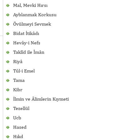
Mal, Mevki Hırsı
Ayblanmak Korkusu
Övülmeyi Sevmek
Bidat İtikâdı
Hevây-i Nefs
Taklîd ile Îmân
Riyâ
Tûl-i Emel
Tama
Kibr
İlmin ve Âlimlerin Kıymeti
Tezellül
Ucb
Hased
Hıkd