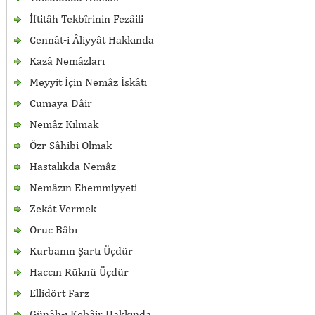
İftitâh Tekbîrinin Fezâili
Cennât-i Âliyyât Hakkında
Kazâ Nemâzları
Meyyit İçin Nemâz İskâtı
Cumaya Dâir
Nemâz Kılmak
Özr Sâhibi Olmak
Hastalıkda Nemâz
Nemâzın Ehemmiyyeti
Zekât Vermek
Oruc Bâbı
Kurbanın Şartı Üçdür
Haccın Rüknü Üçdür
Ellidört Farz
Günâh-ı Kebâir Hakkında