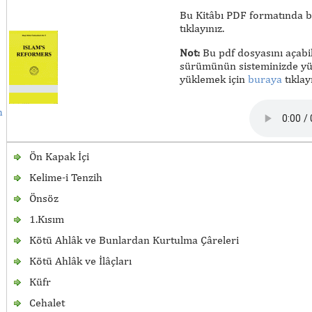
Bu Kitâbı PDF formatında bi
tıklayınız.
Not:
Bu pdf dosyasını açabi
sürümünün sisteminizde yük
yüklemek için
buraya
tıklayı
h
Ön Kapak İçi
Kelime-i Tenzih
Önsöz
1.Kısım
Kötü Ahlâk ve Bunlardan Kurtulma Çâreleri
Kötü Ahlâk ve İlâçları
Küfr
Cehalet