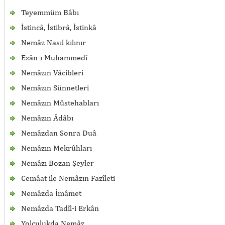
Teyemmüm Bâbı
İstincâ, İstibrâ, İstinkâ
Nemâz Nasıl kılınır
Ezân-ı Muhammedî
Nemâzın Vâcibleri
Nemâzın Sünnetleri
Nemâzın Müstehabları
Nemâzın Âdâbı
Nemâzdan Sonra Duâ
Nemâzın Mekrûhları
Nemâzı Bozan Şeyler
Cemâat ile Nemâzın Fazîleti
Nemâzda İmâmet
Nemâzda Tadîl-i Erkân
Yolculukda Nemâz