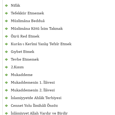
Nifâk
Tefekkür Etmemek
Müslimâna Bedduâ
Müslimâna Kötü İsim Takmak
Özrü Red Etmek
Kurân-ı Kerîmi Yanlış Tefsîr Etmek
Gıybet Etmek
Tevbe Etmemek
2.Kısım
Mukaddeme
Mukaddemenin 1. İlâvesi
Mukaddemenin 2. İlâvesi
İslamiyyetde Ahlâk Terbiyesi
Cennet Yolu İlmihâli Önsöz
İslâmiyyet Allah Vardır ve Birdir