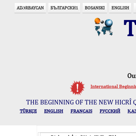
AZӘRBAYCAN
БЪЛГАРСКИ1
BOSANSKI
ENGLISH
T
Ou
International Beginn
THE BEGINNING OF THE NEW HICRÎ 
TÜRKÇE
ENGLISH
FRANÇAIS
РУССКИЙ
ҚА