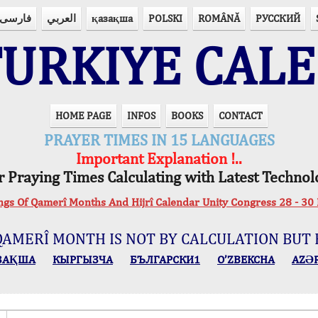
فارسی
العربي
қазақша
POLSKI
ROMÂNĂ
РУССКИЙ
URKIYE CAL
HOME PAGE
INFOS
BOOKS
CONTACT
PRAYER TIMES IN 15 LANGUAGES
Important Explanation !..
r Praying Times Calculating with Latest Technol
ings Of Qamerî Months And Hijrî Calendar Unity Congress 28 -
QAMERÎ MONTH IS NOT BY CALCULATION BUT 
ЗАҚША
КЫPГЫЗЧA
БЪЛГАРСКИ1
O’ZBEKCHA
AZӘ