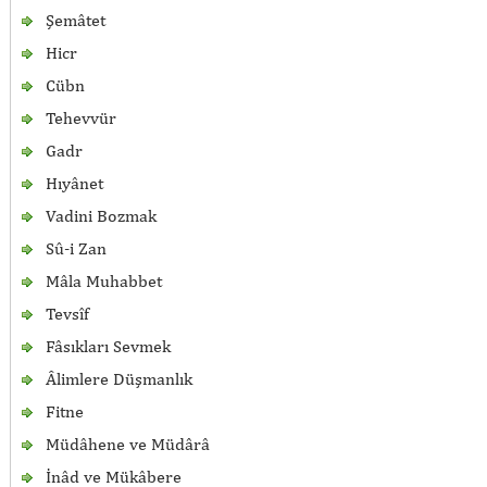
Şemâtet
Hicr
Cübn
Tehevvür
Gadr
Hıyânet
Vadini Bozmak
Sû-i Zan
Mâla Muhabbet
Tevsîf
Fâsıkları Sevmek
Âlimlere Düşmanlık
Fitne
Müdâhene ve Müdârâ
İnâd ve Mükâbere