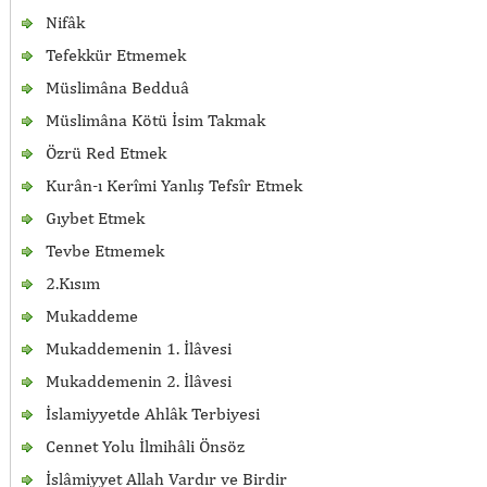
Nifâk
Tefekkür Etmemek
Müslimâna Bedduâ
Müslimâna Kötü İsim Takmak
Özrü Red Etmek
Kurân-ı Kerîmi Yanlış Tefsîr Etmek
Gıybet Etmek
Tevbe Etmemek
2.Kısım
Mukaddeme
Mukaddemenin 1. İlâvesi
Mukaddemenin 2. İlâvesi
İslamiyyetde Ahlâk Terbiyesi
Cennet Yolu İlmihâli Önsöz
İslâmiyyet Allah Vardır ve Birdir