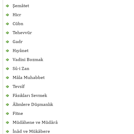
Şemâtet
Hicr
Cübn
Tehevvür
Gadr
Hıyânet
Vadini Bozmak
Sû-i Zan
Mâla Muhabbet
Tevsîf
Fâsıkları Sevmek
Âlimlere Düşmanlık
Fitne
Müdâhene ve Müdârâ
İnâd ve Mükâbere