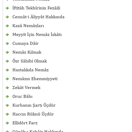
İftitâh Tekbîrinin Fezâili
Cennât-i Âliyyât Hakkında
Kazâ Nemâzları
Meyyit İçin Nemâz İskâtı
Cumaya Dâir
Nemâz Kılmak
Özr Sâhibi Olmak
Hastalıkda Nemâz
Nemâzın Ehemmiyyeti
Zekât Vermek
Oruc Bâbı
Kurbanın Şartı Üçdür
Haccın Rüknü Üçdür
Ellidört Farz
Günâh-ı Kebâir Hakkında