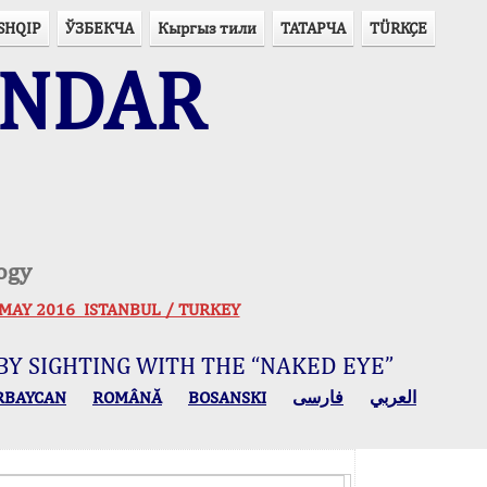
SHQIP
ЎЗБЕКЧА
Кыргыз тили
ТАТАРЧА
TÜRKÇE
ENDAR
ogy
 30 MAY 2016 ISTANBUL / TURKEY
BY SIGHTING WITH THE “NAKED EYE”
RBAYCAN
ROMÂNĂ
BOSANSKI
فارسی
العربي