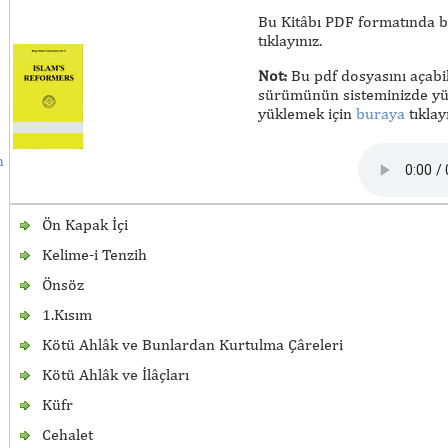
Bu Kitâbı PDF formatında bi
tıklayınız.
Not:
Bu pdf dosyasını açabi
sürümünün sisteminizde yük
yüklemek için
buraya
tıklayı
h
Ön Kapak İçi
Kelime-i Tenzih
Önsöz
1.Kısım
Kötü Ahlâk ve Bunlardan Kurtulma Çâreleri
Kötü Ahlâk ve İlâçları
Küfr
Cehalet