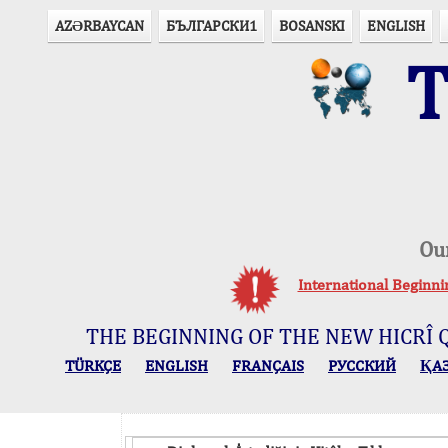
AZӘRBAYCAN
БЪЛГАРСКИ1
BOSANSKI
ENGLISH
T
Ou
International Beginn
THE BEGINNING OF THE NEW HICRÎ 
TÜRKÇE
ENGLISH
FRANÇAIS
РУССКИЙ
ҚА