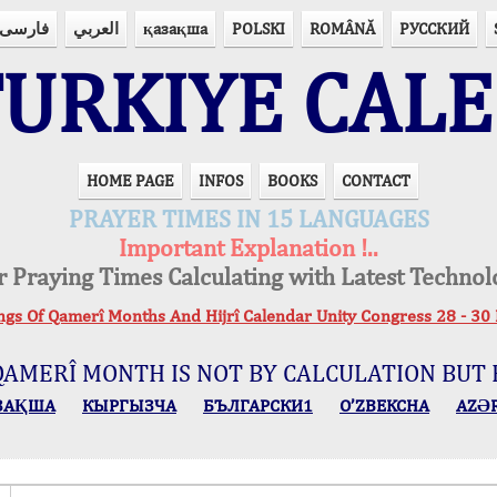
فارسی
العربي
қазақша
POLSKI
ROMÂNĂ
РУССКИЙ
URKIYE CAL
HOME PAGE
INFOS
BOOKS
CONTACT
PRAYER TIMES IN 15 LANGUAGES
Important Explanation !..
r Praying Times Calculating with Latest Technol
ings Of Qamerî Months And Hijrî Calendar Unity Congress 28 -
QAMERÎ MONTH IS NOT BY CALCULATION BUT 
ЗАҚША
КЫPГЫЗЧA
БЪЛГАРСКИ1
O’ZBEKCHA
AZӘ