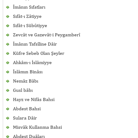
Îmânın Sıfatları
Sıfât-ı Zâtiyye
Sıfât-ı Sübûtiyye
Zevcât ve Gazevât-i Peygamberî
Îmânın Tafsîline Dâir
Küfre Sebeb Olan Şeyler
Ahkâm-ı İslâmiyye
Îslâmın Binâsı
Nemâz Bâbı
Gusl bâbı
Hayz ve Nifâs Bahsi
Abdest Bahsi
Sulara Dâir
Misvâk Kullanma Bahsi
Abdest Duâları