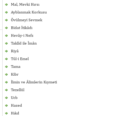
Mal, Mevki Hırsı
Ayblanmak Korkusu
Övülmeyi Sevmek
Bidat İtikâdı
Hevây-i Nefs
Taklîd ile Îmân
Riyâ
Tûl-i Emel
Tama
Kibr
İlmin ve Âlimlerin Kıymeti
Tezellül
Ucb
Hased
Hıkd