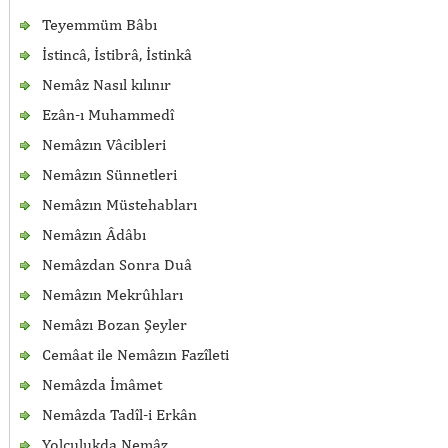
Teyemmüm Bâbı
İstincâ, İstibrâ, İstinkâ
Nemâz Nasıl kılınır
Ezân-ı Muhammedî
Nemâzın Vâcibleri
Nemâzın Sünnetleri
Nemâzın Müstehabları
Nemâzın Âdâbı
Nemâzdan Sonra Duâ
Nemâzın Mekrûhları
Nemâzı Bozan Şeyler
Cemâat ile Nemâzın Fazîleti
Nemâzda İmâmet
Nemâzda Tadîl-i Erkân
Yolculukda Nemâz