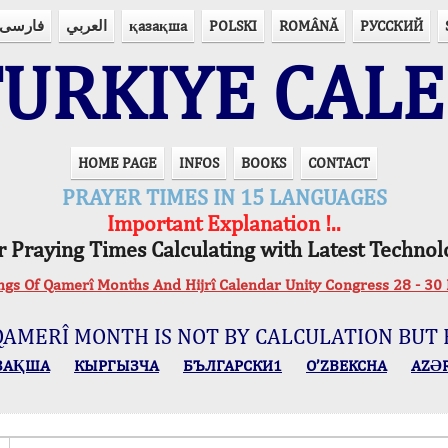
فارسی
العربي
қазақша
POLSKI
ROMÂNĂ
РУССКИЙ
URKIYE CAL
HOME PAGE
INFOS
BOOKS
CONTACT
PRAYER TIMES IN 15 LANGUAGES
Important Explanation !..
r Praying Times Calculating with Latest Technol
ings Of Qamerî Months And Hijrî Calendar Unity Congress 28 -
QAMERÎ MONTH IS NOT BY CALCULATION BUT 
ЗАҚША
КЫPГЫЗЧA
БЪЛГАРСКИ1
O’ZBEKCHA
AZӘ