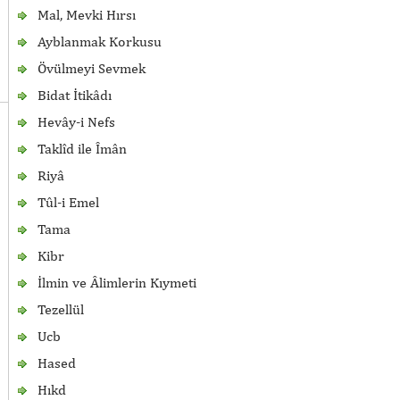
Mal, Mevki Hırsı
Ayblanmak Korkusu
Övülmeyi Sevmek
Bidat İtikâdı
Hevây-i Nefs
Taklîd ile Îmân
Riyâ
Tûl-i Emel
Tama
Kibr
İlmin ve Âlimlerin Kıymeti
Tezellül
Ucb
Hased
Hıkd