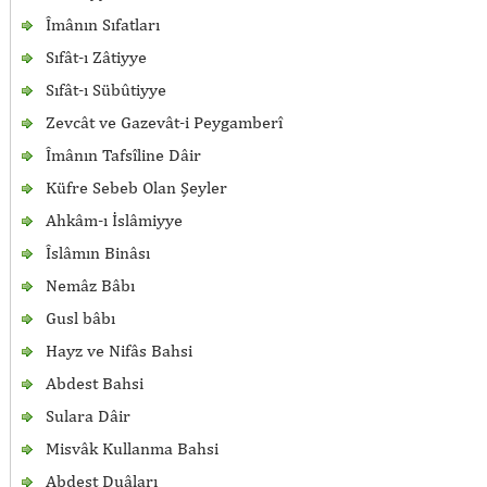
Îmânın Sıfatları
Sıfât-ı Zâtiyye
Sıfât-ı Sübûtiyye
Zevcât ve Gazevât-i Peygamberî
Îmânın Tafsîline Dâir
Küfre Sebeb Olan Şeyler
Ahkâm-ı İslâmiyye
Îslâmın Binâsı
Nemâz Bâbı
Gusl bâbı
Hayz ve Nifâs Bahsi
Abdest Bahsi
Sulara Dâir
Misvâk Kullanma Bahsi
Abdest Duâları