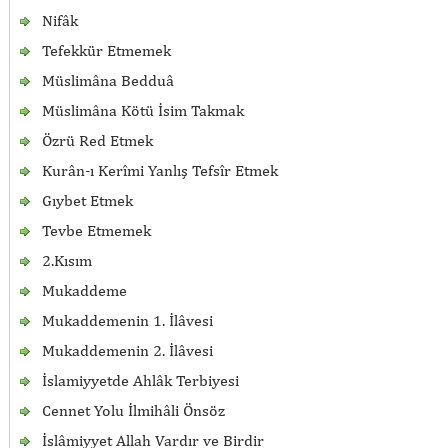
Nifâk
Tefekkür Etmemek
Müslimâna Bedduâ
Müslimâna Kötü İsim Takmak
Özrü Red Etmek
Kurân-ı Kerîmi Yanlış Tefsîr Etmek
Gıybet Etmek
Tevbe Etmemek
2.Kısım
Mukaddeme
Mukaddemenin 1. İlâvesi
Mukaddemenin 2. İlâvesi
İslamiyyetde Ahlâk Terbiyesi
Cennet Yolu İlmihâli Önsöz
İslâmiyyet Allah Vardır ve Birdir