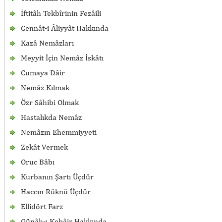
İftitâh Tekbîrinin Fezâili
Cennât-i Âliyyât Hakkında
Kazâ Nemâzları
Meyyit İçin Nemâz İskâtı
Cumaya Dâir
Nemâz Kılmak
Özr Sâhibi Olmak
Hastalıkda Nemâz
Nemâzın Ehemmiyyeti
Zekât Vermek
Oruc Bâbı
Kurbanın Şartı Üçdür
Haccın Rüknü Üçdür
Ellidört Farz
Günâh-ı Kebâir Hakkında