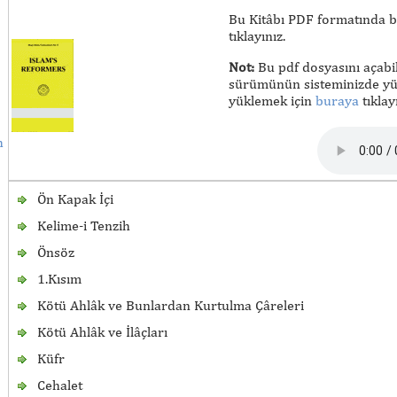
Bu Kitâbı PDF formatında bi
tıklayınız.
Not:
Bu pdf dosyasını açabi
sürümünün sisteminizde yük
yüklemek için
buraya
tıklayı
h
Ön Kapak İçi
Kelime-i Tenzih
Önsöz
1.Kısım
Kötü Ahlâk ve Bunlardan Kurtulma Çâreleri
Kötü Ahlâk ve İlâçları
Küfr
Cehalet