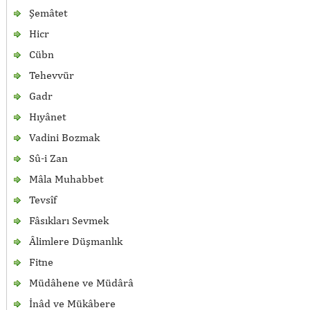
Şemâtet
Hicr
Cübn
Tehevvür
Gadr
Hıyânet
Vadini Bozmak
Sû-i Zan
Mâla Muhabbet
Tevsîf
Fâsıkları Sevmek
Âlimlere Düşmanlık
Fitne
Müdâhene ve Müdârâ
İnâd ve Mükâbere