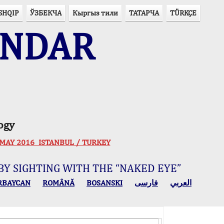
SHQIP
ЎЗБЕКЧА
Кыргыз тили
ТАТАРЧА
TÜRKÇE
ENDAR
ogy
 30 MAY 2016 ISTANBUL / TURKEY
BY SIGHTING WITH THE “NAKED EYE”
RBAYCAN
ROMÂNĂ
BOSANSKI
فارسی
العربي