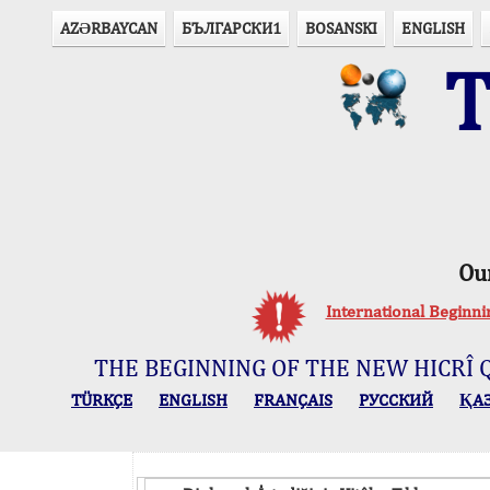
AZӘRBAYCAN
БЪЛГАРСКИ1
BOSANSKI
ENGLISH
T
Ou
International Beginn
THE BEGINNING OF THE NEW HICRÎ 
TÜRKÇE
ENGLISH
FRANÇAIS
РУССКИЙ
ҚА