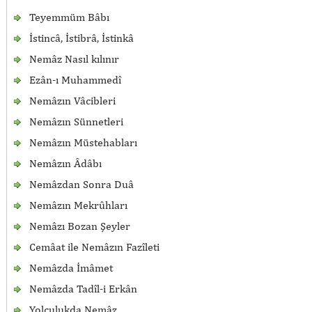
Teyemmüm Bâbı
İstincâ, İstibrâ, İstinkâ
Nemâz Nasıl kılınır
Ezân-ı Muhammedî
Nemâzın Vâcibleri
Nemâzın Sünnetleri
Nemâzın Müstehabları
Nemâzın Âdâbı
Nemâzdan Sonra Duâ
Nemâzın Mekrûhları
Nemâzı Bozan Şeyler
Cemâat ile Nemâzın Fazîleti
Nemâzda İmâmet
Nemâzda Tadîl-i Erkân
Yolculukda Nemâz